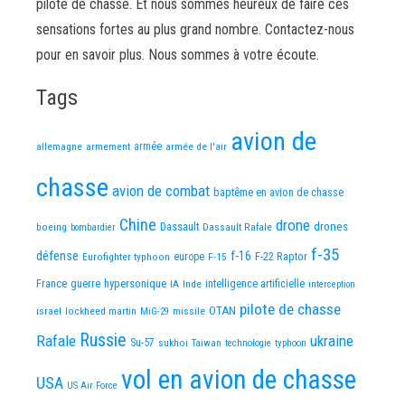
pilote de chasse. Et nous sommes heureux de faire ces
sensations fortes au plus grand nombre. Contactez-nous
pour en savoir plus. Nous sommes à votre écoute.
Tags
avion de
allemagne
armement
armée
armée de l'air
chasse
avion de combat
baptême en avion de chasse
Chine
drone
Dassault
drones
boeing
Dassault Rafale
bombardier
f-35
défense
f-16
F-22 Raptor
Eurofighter typhoon
europe
F-15
France
guerre
hypersonique
IA
Inde
intelligence artificielle
interception
pilote de chasse
OTAN
israel
lockheed martin
missile
MiG-29
Russie
Rafale
ukraine
Su-57
sukhoi
Taiwan
technologie
typhoon
vol en avion de chasse
USA
US Air Force