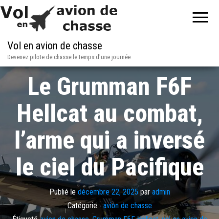
Vol en avion de chasse
Devenez pilote de chasse le temps d'une journée
Le Grumman F6F
Hellcat au combat,
l’arme qui a inversé
le ciel du Pacifique
Publié le
décembre 22, 2025
par
admin
Catégorie :
avion de chasse
Étiqueté
avion de chasse
,
Grumman F6F Hellcat
,
vol en avion de