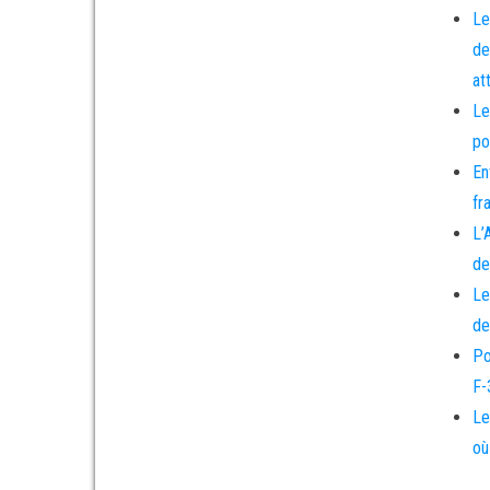
Le
de
at
Le
po
En
fr
L’
de
Le
de
Po
F-
Le
où