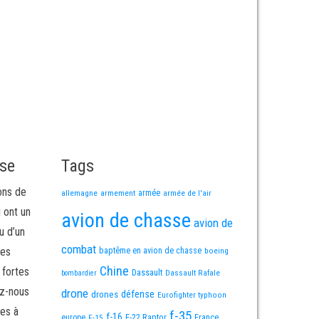
sse
Tags
ons de
allemagne
armement
armée
armée de l'air
i ont un
avion de chasse
avion de
u d’un
combat
mes
baptême en avion de chasse
boeing
Chine
 fortes
Dassault
Dassault Rafale
bombardier
ez-nous
drone
défense
drones
Eurofighter typhoon
es à
f-35
f-16
F-22 Raptor
France
europe
F-15