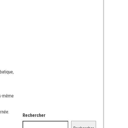
batique,
ous-même
urnée.
Rechercher