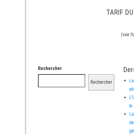
TARIF D
(voir l
Rechercher
Der
La
Rechercher
aé
L’
le
La
de
gé