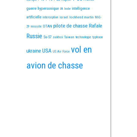
guerre
hypersonique
IA
Inde
intelligence
artificielle
israel
lockheed martin
interception
MiG-
pilote de chasse
Rafale
OTAN
missile
29
Russie
Su-57
sukhoi
Taiwan
technologie
typhoon
vol en
USA
ukraine
US Air Force
avion de chasse