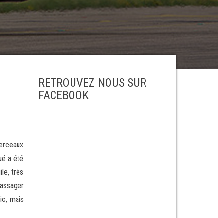
RETROUVEZ NOUS SUR
FACEBOOK
berceaux
ué a été
le, très
passager
ic, mais