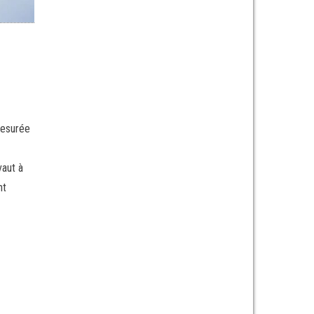
mesurée
vaut à
nt