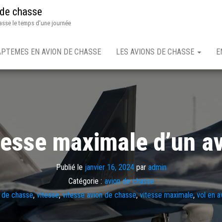
 de chasse
asse le temps d'une journée
APTEMES EN AVION DE CHASSE
LES AVIONS DE CHASSE
E
itesse maximale d’un a
Publié le
janvier 16, 2024
par
admin
Catégorie :
avion de chasse
n de chasse
,
vitesse
,
vitesse avion de chasse
,
vitesse maximale
,
vol en 