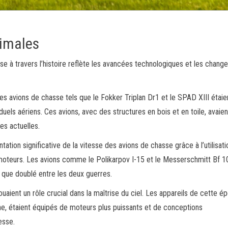
ximales
se à travers l’histoire reflète les avancées technologiques et les chan
les avions de chasse tels que le Fokker Triplan Dr1 et le SPAD XIII étaie
duels aériens. Ces avions, avec des structures en bois et en toile, avaie
es actuelles.
ation significative de la vitesse des avions de chasse grâce à l’utilisat
s moteurs. Les avions comme le Polikarpov I-15 et le Messerschmitt Bf 1
s que doublé entre les deux guerres.
uaient un rôle crucial dans la maîtrise du ciel. Les appareils de cette é
ne, étaient équipés de moteurs plus puissants et de conceptions
esse.