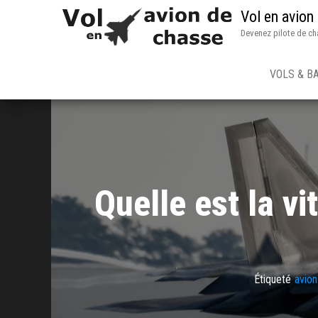
Vol en avion
Devenez pilote de ch
VOLS & B
Quelle est la v
Étiqueté
avio