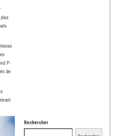
r
 plus
bats
vitesse
des
eed P-
tés de
es
ntrant
Rechercher