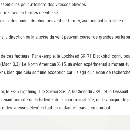
essentielles pour atteindre des vitesses élevées.
rformances en termes de vitesse.
u son, des ondes de choc peuvent se former, augmentant la traînée et
s la direction ou la vitesse du vent peuvent causer de grandes perturba
nce de ces facteurs. Par exemple, le Lockheed SR-71 Blackbird, connu pou
h (Mach 3,3). Le North American X-15, un avion expérimental à moteur-fu
), bien que cela soit une exception car il s’agit d’un avion de recherch
le F-35 Lightning II, le Sukhoi Su-57, le Chengdu J-20, et le Dassault 
tenant compte de la furtivité, de la supermaniabilité, de l’avionique de p
dre des vitesses élevées tout en restant efficaces en combat.