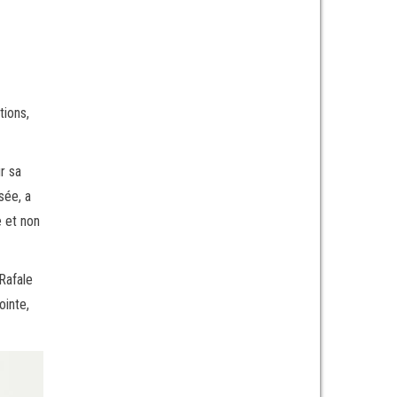
tions,
r sa
sée, a
e et non
Rafale
ointe,