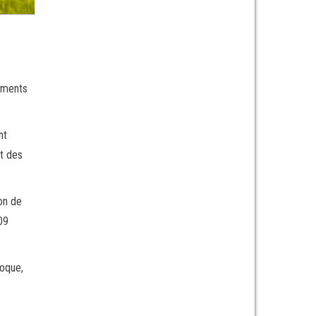
gements
nt
nt des
ion de
09
poque,