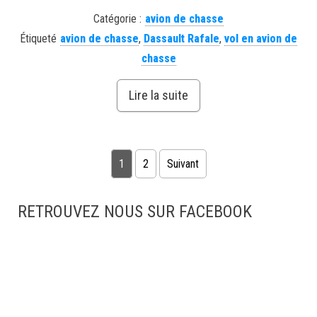
Catégorie :
avion de chasse
Étiqueté
avion de chasse
,
Dassault Rafale
,
vol en avion de
chasse
Lire la suite
Pagination des publications
1
2
Suivant
RETROUVEZ NOUS SUR FACEBOOK