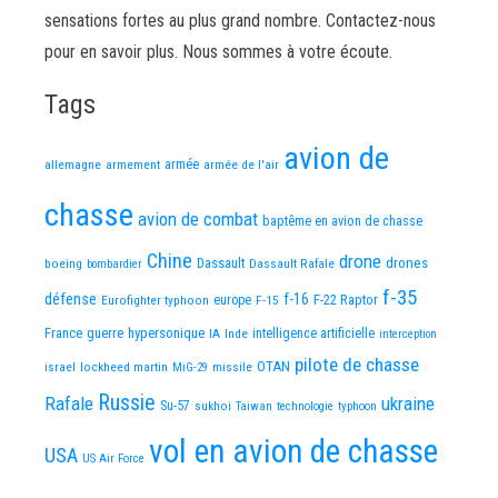
sensations fortes au plus grand nombre. Contactez-nous
pour en savoir plus. Nous sommes à votre écoute.
Tags
avion de
allemagne
armement
armée
armée de l'air
chasse
avion de combat
baptême en avion de chasse
Chine
drone
Dassault
drones
boeing
Dassault Rafale
bombardier
f-35
défense
f-16
F-22 Raptor
Eurofighter typhoon
europe
F-15
France
guerre
hypersonique
IA
Inde
intelligence artificielle
interception
pilote de chasse
OTAN
israel
lockheed martin
missile
MiG-29
Russie
Rafale
ukraine
Su-57
sukhoi
Taiwan
technologie
typhoon
vol en avion de chasse
USA
US Air Force