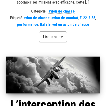
accomplir ses missions avec efficacité. Cette […]
Catégorie :
avion de chasse
Étiqueté
avion de chasse
,
avion de combat
,
F-22
,
f-35
,
performance
,
Rafale
,
vol en avion de chasse
Lire la suite
L’interception des