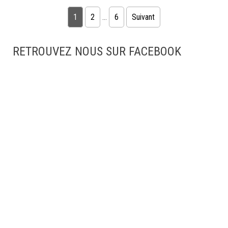
Pagination des publications
1
2
…
6
Suivant
RETROUVEZ NOUS SUR FACEBOOK