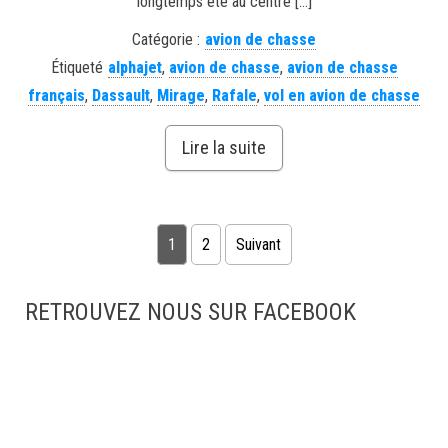
longtemps été au centre […]
Catégorie :
avion de chasse
Étiqueté
alphajet
,
avion de chasse
,
avion de chasse
français
,
Dassault
,
Mirage
,
Rafale
,
vol en avion de chasse
Lire la suite
Pagination des publications
1
2
Suivant
RETROUVEZ NOUS SUR FACEBOOK