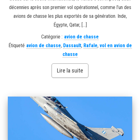
décennies après son premier vol opérationnel, comme l’un des
avions de chasse les plus exportés de sa génération. Inde,
Égypte, Qatar, […]
Catégorie :
avion de chasse
Étiqueté
avion de chasse
,
Dassault
,
Rafale
,
vol en avion de
chasse
Lire la suite