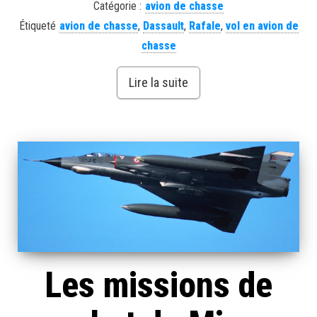
Catégorie :
avion de chasse
Étiqueté
avion de chasse
,
Dassault
,
Rafale
,
vol en avion de
chasse
Lire la suite
Les missions de