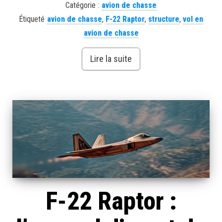
Catégorie :
avion de chasse
Étiqueté
avion de chasse
,
F-22 Raptor
,
structure
,
vol en
avion de chasse
Lire la suite
F-22 Raptor :