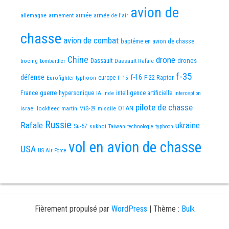
avion de
allemagne
armement
armée
armée de l'air
chasse
avion de combat
baptême en avion de chasse
Chine
drone
Dassault
drones
boeing
Dassault Rafale
bombardier
f-35
défense
f-16
F-22 Raptor
Eurofighter typhoon
europe
F-15
France
guerre
hypersonique
IA
Inde
intelligence artificielle
interception
pilote de chasse
OTAN
israel
lockheed martin
missile
MiG-29
Russie
Rafale
ukraine
Su-57
sukhoi
Taiwan
technologie
typhoon
vol en avion de chasse
USA
US Air Force
Fièrement propulsé par
WordPress
|
Thème :
Bulk