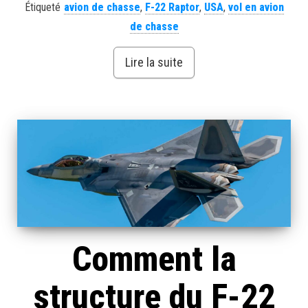
Étiqueté
avion de chasse
,
F-22 Raptor
,
USA
,
vol en avion
de chasse
Lire la suite
Comment la
structure du F-22