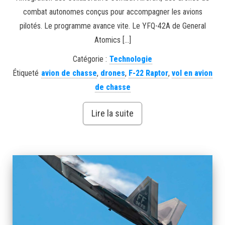
combat autonomes conçus pour accompagner les avions
pilotés. Le programme avance vite. Le YFQ-42A de General
Atomics […]
Catégorie :
Technologie
Étiqueté
avion de chasse
,
drones
,
F-22 Raptor
,
vol en avion
de chasse
Lire la suite