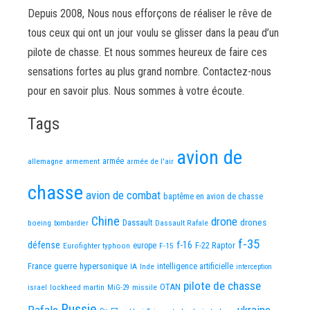
Depuis 2008, Nous nous efforçons de réaliser le rêve de
tous ceux qui ont un jour voulu se glisser dans la peau d’un
pilote de chasse. Et nous sommes heureux de faire ces
sensations fortes au plus grand nombre. Contactez-nous
pour en savoir plus. Nous sommes à votre écoute.
Tags
avion de
allemagne
armement
armée
armée de l'air
chasse
avion de combat
baptême en avion de chasse
Chine
drone
Dassault
drones
boeing
Dassault Rafale
bombardier
f-35
défense
f-16
F-22 Raptor
Eurofighter typhoon
europe
F-15
France
guerre
hypersonique
IA
Inde
intelligence artificielle
interception
pilote de chasse
OTAN
israel
lockheed martin
missile
MiG-29
Russie
Rafale
ukraine