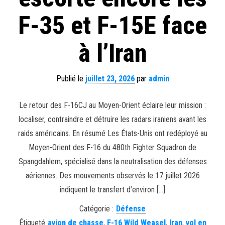
F-35 et F-15E face
à l’Iran
Publié le
juillet 23, 2026
par
admin
Le retour des F-16CJ au Moyen-Orient éclaire leur mission :
localiser, contraindre et détruire les radars iraniens avant les
raids américains. En résumé Les États-Unis ont redéployé au
Moyen-Orient des F-16 du 480th Fighter Squadron de
Spangdahlem, spécialisé dans la neutralisation des défenses
aériennes. Des mouvements observés le 17 juillet 2026
indiquent le transfert d’environ […]
Catégorie :
Défense
Étiqueté
avion de chasse
,
F-16 Wild Weasel
,
Iran
,
vol en