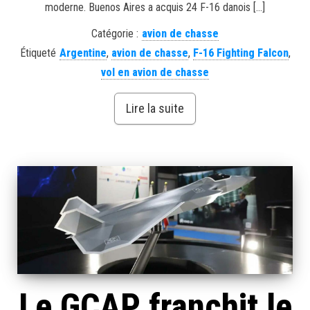
moderne. Buenos Aires a acquis 24 F-16 danois […]
Catégorie :
avion de chasse
Étiqueté
Argentine
,
avion de chasse
,
F-16 Fighting Falcon
,
vol en avion de chasse
Lire la suite
Le GCAP franchit le