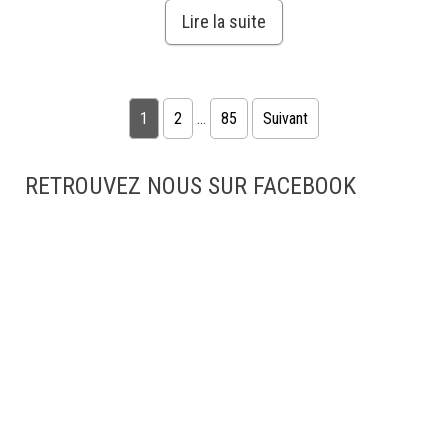
Lire la suite
Pagination des publications
1
2
…
85
Suivant
RETROUVEZ NOUS SUR FACEBOOK