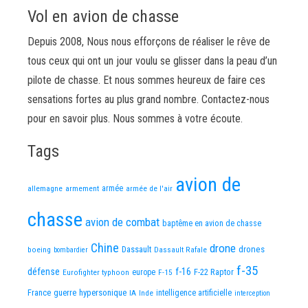
Vol en avion de chasse
Depuis 2008, Nous nous efforçons de réaliser le rêve de
tous ceux qui ont un jour voulu se glisser dans la peau d’un
pilote de chasse. Et nous sommes heureux de faire ces
sensations fortes au plus grand nombre. Contactez-nous
pour en savoir plus. Nous sommes à votre écoute.
Tags
avion de
allemagne
armement
armée
armée de l'air
chasse
avion de combat
baptême en avion de chasse
Chine
drone
Dassault
drones
boeing
Dassault Rafale
bombardier
f-35
défense
f-16
F-22 Raptor
Eurofighter typhoon
europe
F-15
France
guerre
hypersonique
IA
Inde
intelligence artificielle
interception