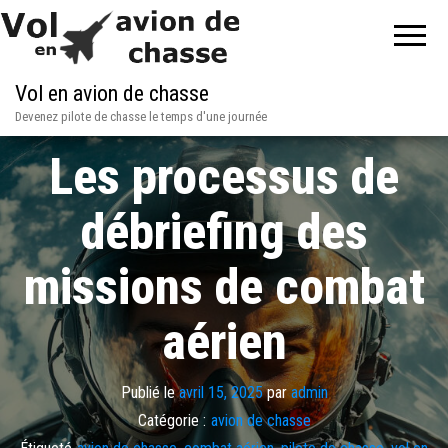
Vol en avion de chasse
Devenez pilote de chasse le temps d'une journée
Les processus de
débriefing des
missions de combat
aérien
Publié le
avril 15, 2025
par
admin
Catégorie :
avion de chasse
Étiqueté
avion de chasse
,
combat aérien
,
pilote de chasse
,
vol en