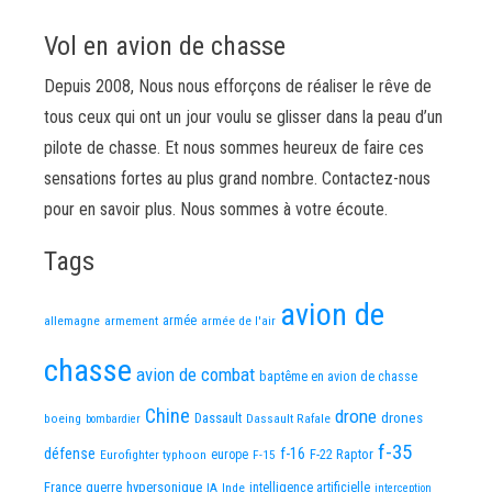
Vol en avion de chasse
Depuis 2008, Nous nous efforçons de réaliser le rêve de
tous ceux qui ont un jour voulu se glisser dans la peau d’un
pilote de chasse. Et nous sommes heureux de faire ces
sensations fortes au plus grand nombre. Contactez-nous
pour en savoir plus. Nous sommes à votre écoute.
Tags
avion de
allemagne
armement
armée
armée de l'air
chasse
avion de combat
baptême en avion de chasse
Chine
drone
Dassault
drones
boeing
Dassault Rafale
bombardier
f-35
défense
f-16
F-22 Raptor
Eurofighter typhoon
europe
F-15
France
guerre
hypersonique
IA
Inde
intelligence artificielle
interception