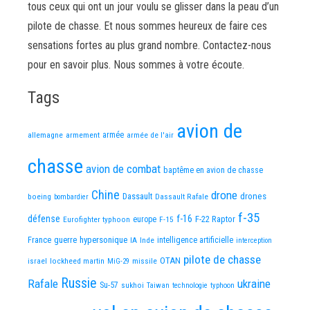
tous ceux qui ont un jour voulu se glisser dans la peau d’un
pilote de chasse. Et nous sommes heureux de faire ces
sensations fortes au plus grand nombre. Contactez-nous
pour en savoir plus. Nous sommes à votre écoute.
Tags
avion de
allemagne
armement
armée
armée de l'air
chasse
avion de combat
baptême en avion de chasse
Chine
drone
Dassault
drones
boeing
Dassault Rafale
bombardier
f-35
défense
f-16
F-22 Raptor
Eurofighter typhoon
europe
F-15
France
guerre
hypersonique
IA
Inde
intelligence artificielle
interception
pilote de chasse
OTAN
israel
lockheed martin
missile
MiG-29
Russie
Rafale
ukraine
Su-57
sukhoi
Taiwan
technologie
typhoon