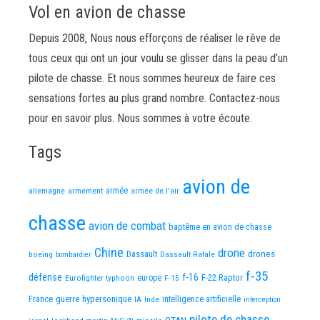
Vol en avion de chasse
Depuis 2008, Nous nous efforçons de réaliser le rêve de
tous ceux qui ont un jour voulu se glisser dans la peau d’un
pilote de chasse. Et nous sommes heureux de faire ces
sensations fortes au plus grand nombre. Contactez-nous
pour en savoir plus. Nous sommes à votre écoute.
Tags
avion de
allemagne
armement
armée
armée de l'air
chasse
avion de combat
baptême en avion de chasse
Chine
drone
Dassault
drones
boeing
Dassault Rafale
bombardier
f-35
défense
f-16
F-22 Raptor
Eurofighter typhoon
europe
F-15
France
guerre
hypersonique
IA
Inde
intelligence artificielle
interception
pilote de chasse