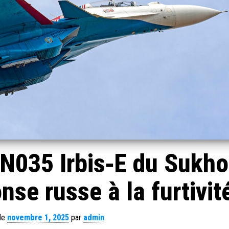
N035 Irbis‑E du Sukho
nse russe à la furtivit
 le
novembre 1, 2025
par
admin