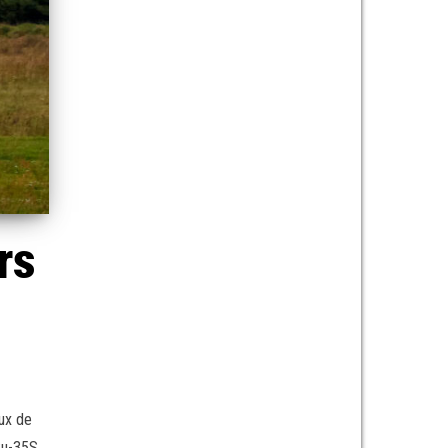
rs
ux de
 Su-35S