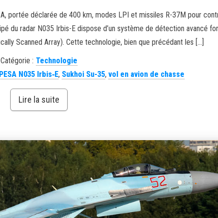
SA, portée déclarée de 400 km, modes LPI et missiles R-37M pour contr
uipé du radar N035 Irbis-E dispose d’un système de détection avancé fo
cally Scanned Array). Cette technologie, bien que précédant les […]
Catégorie :
Technologie
PESA N035 Irbis‑E
,
Sukhoi Su-35
,
vol en avion de chasse
Lire la suite