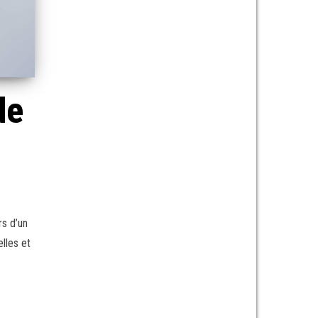
de
rs d’un
lles et