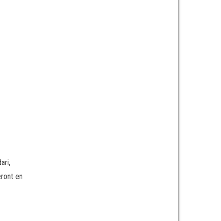
ari,
eront en