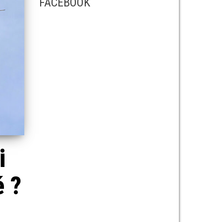
FACEBOOK
i
é ?