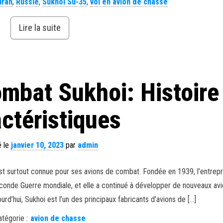
Iran
,
Russie
,
Sukhoi Su-35
,
vol en avion de chasse
Lire la suite
mbat Sukhoi: Histoire
ctéristiques
é le
janvier 10, 2023
par
admin
est surtout connue pour ses avions de combat. Fondée en 1939, l’entrepr
conde Guerre mondiale, et elle a continué à développer de nouveaux av
rd’hui, Sukhoi est l’un des principaux fabricants d’avions de […]
atégorie :
avion de chasse