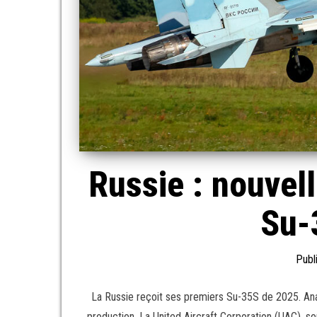
Russie : nouvell
Su-
Publ
La Russie reçoit ses premiers Su-35S de 2025. Ana
production. La United Aircraft Corporation (UAC), s