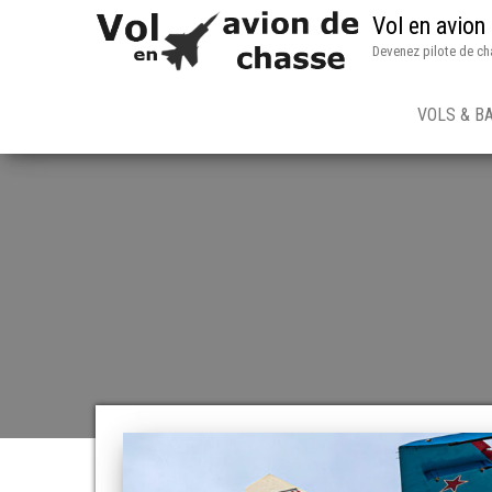
Vol en avion
Devenez pilote de ch
VOLS & B