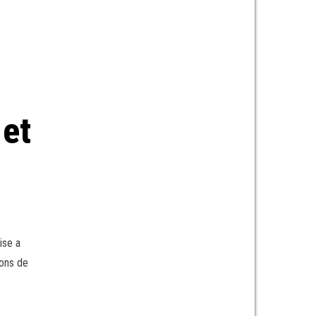
 et
ise a
ions de