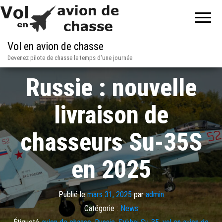
Vol en avion de chasse
Devenez pilote de chasse le temps d'une journée
Russie : nouvelle
livraison de
chasseurs Su-35S
en 2025
Publié le
mars 31, 2025
par
admin
Catégorie :
News
Étiqueté
avion de chasse
,
Russie
,
Sukhoi Su-35
,
vol en avion de