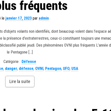
lus fréquents
é le
janvier 17, 2023
par
admin
ts d’objets volants non identifiés, dont beaucoup volent dans l’espace a
e de la présence d’extraterrestres, ceux-ci constituent toujours une menac
éclassifié publié jeudi. Des phénomènes OVNI plus fréquents L’année d
le Pentagone […]
Catégorie :
Défense
se
,
danger
,
défense
,
OVNI
,
Pentagon
,
UFO
,
USA
Lire la suite