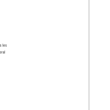
s
s les
eral