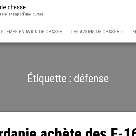
 de chasse
asse le temps d'une journée
APTEMES EN AVION DE CHASSE
LES AVIONS DE CHASSE
E
Étiquette :
défense
rdanie achète des F-1