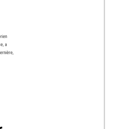
érien
e, a
ernière,