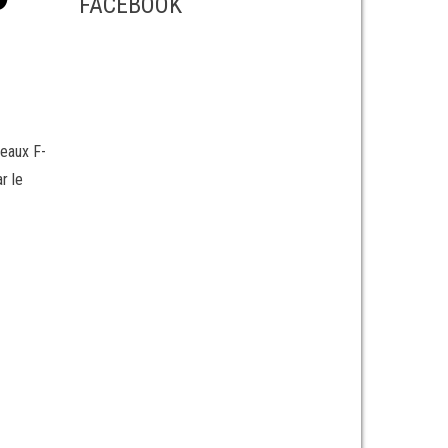
FACEBOOK
veaux F-
r le