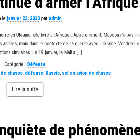
inue d’armer l’Afrique
é le
janvier 23, 2023
par
admin
rre en Ukraine, elle livre à l’Afrique… Apparemment, Moscou n’a pas l’in
 des années, mais dans le contexte de sa guerre avec l’Ukraine. Vendredi d
ions similaires. Le 19 janvier, le Mali a […]
Catégorie :
Défense
 de chasse
,
défense
,
Russie
,
vol en avion de chasse
Lire la suite
inquiète de phénomèn