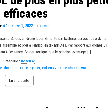
 de plus en plus peti
t efficaces
 le
décembre 1, 2022
par
admin
senté Spider, un drone léger alimenté par batterie, qui peut être démon
re assemblé et prêt à l’emploi en dix minutes. Par rapport aux drones V
nant à l’essence, Spider souligne que le principal avantage […]
Catégorie :
Défense
e
,
drone militaire
,
spider
,
vol en avion de chasse
,
vtol
Lire la suite