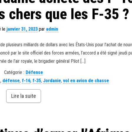
 chers que les F-35 ?
é le
janvier 31, 2023
par
admin
de plusieurs milliards de dollars avec les États-Unis pour l’achat de nou
é par le site officiel des forces armées, l’accord a été signé jeudi pa
 de l’air royale, le brigadier général Pilot […]
Catégorie :
Défense
e
,
défense
,
f-16
,
f-35
,
Jordanie
,
vol en avion de chasse
Lire la suite