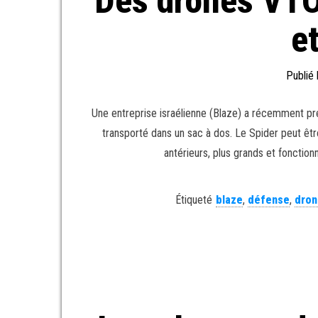
Des drones VTOL
e
Publié
Une entreprise israélienne (Blaze) a récemment pré
transporté dans un sac à dos. Le Spider peut êt
antérieurs, plus grands et fonction
Étiqueté
blaze
,
défense
,
dron