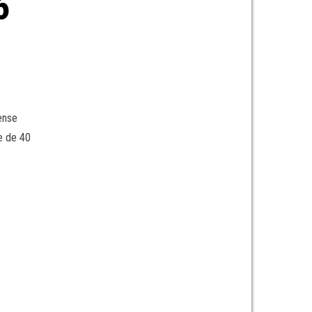
6
ense
e de 40