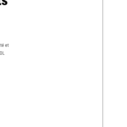
ts
té et
TOL