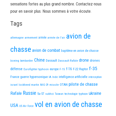
sensations fortes au plus grand nombre. Contactez-nous
pour en savoir plus. Nous sommes à votre écoute.
Tags
avion de
allemagne
armement
armée
armée de l'air
chasse
avion de combat
baptême en avion de chasse
Chine
drone
Dassault
drones
boeing
Dassault Rafale
bombardier
f-35
défense
f-16
F-22 Raptor
Eurofighter typhoon
europe
F-15
France
guerre
hypersonique
IA
Inde
intelligence artificielle
interception
pilote de chasse
OTAN
israel
lockheed martin
missile
MiG-29
Russie
Rafale
ukraine
Su-57
sukhoi
Taiwan
technologie
typhoon
vol en avion de chasse
USA
US Air Force