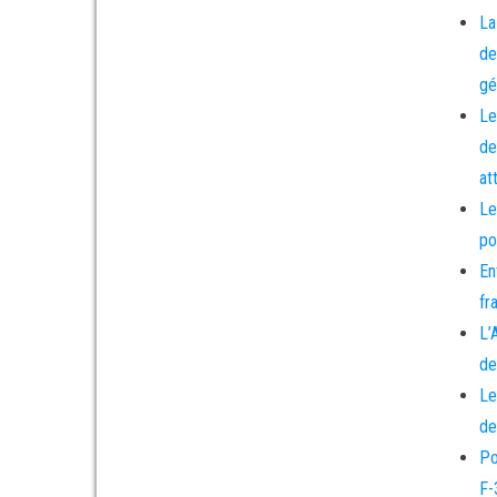
La
de
gé
Le
de
at
Le
po
En
fr
L’
de
Le
de
Po
F-