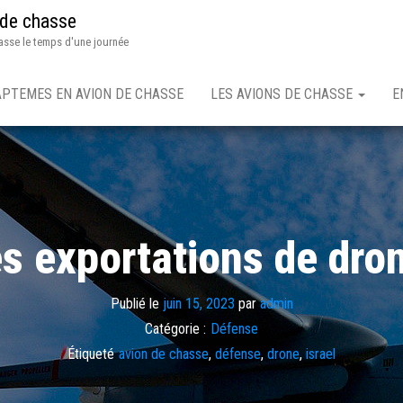
 de chasse
asse le temps d'une journée
APTEMES EN AVION DE CHASSE
LES AVIONS DE CHASSE
E
s exportations de dron
Publié le
juin 15, 2023
par
admin
Catégorie :
Défense
Étiqueté
avion de chasse
,
défense
,
drone
,
israel