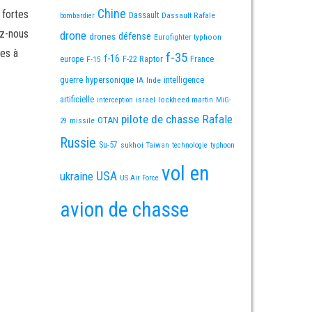
Chine
 fortes
Dassault
Dassault Rafale
bombardier
ez-nous
drone
défense
drones
Eurofighter typhoon
es à
f-35
f-16
F-22 Raptor
France
europe
F-15
guerre
hypersonique
IA
Inde
intelligence
artificielle
israel
lockheed martin
interception
MiG-
pilote de chasse
Rafale
OTAN
missile
29
Russie
Su-57
sukhoi
Taiwan
technologie
typhoon
vol en
USA
ukraine
US Air Force
avion de chasse