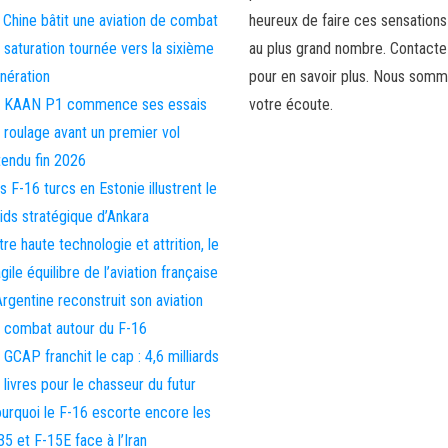
 Chine bâtit une aviation de combat
heureux de faire ces sensations
 saturation tournée vers la sixième
au plus grand nombre. Contact
nération
pour en savoir plus. Nous somm
 KAAN P1 commence ses essais
votre écoute.
 roulage avant un premier vol
tendu fin 2026
s F-16 turcs en Estonie illustrent le
ids stratégique d’Ankara
tre haute technologie et attrition, le
agile équilibre de l’aviation française
Argentine reconstruit son aviation
 combat autour du F-16
 GCAP franchit le cap : 4,6 milliards
 livres pour le chasseur du futur
urquoi le F-16 escorte encore les
35 et F-15E face à l’Iran