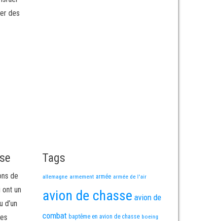
ser des
sse
Tags
ons de
allemagne
armement
armée
armée de l'air
i ont un
avion de chasse
avion de
u d’un
combat
mes
baptême en avion de chasse
boeing