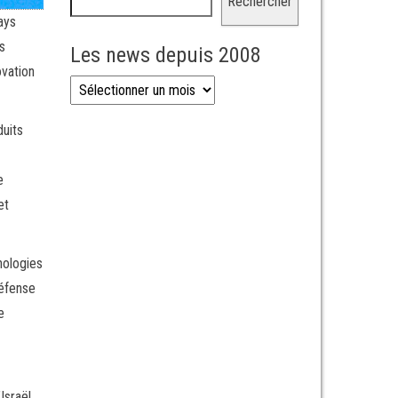
Rechercher
ays
s
Les news depuis 2008
ovation
Les news depuis 2008
duits
e
et
nologies
défense
e
Israël