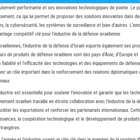
hautement performante et ses innovations technologiques de pointe. Le p
pement, ce qui lui permet de proposer des solutions innovantes dans de
, la cybersécurité, les systèmes de surveillance et bien d’autres. L’inn
tage compétitif clé pour l’industrie de la défense israélienne.
aéliennes, l’industrie de la défense d’Israël exporte également ses pro
rs de produits de défense israéliens sont des pays d’Asie, d’Europe et
a fiabilité et l’efficacité des technologies et des équipements de défens
 donc un rôle important dans le renforcement des relations diplomatiques 
onaux.
dustrie est essentielle pour soutenir l’innovation et garantir que les tech
ement israélien travaille en étroite collaboration avec l’industrie de la 
liter les exportations et renforcer les partenariats internationaux. Cett
issances, la coopération technologique et le développement de produits
trangères.
l’armée et l’industrie jouent un rôle clé dans le maintien de la position d’