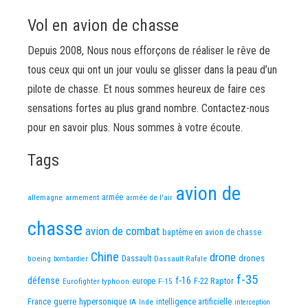
Vol en avion de chasse
Depuis 2008, Nous nous efforçons de réaliser le rêve de
tous ceux qui ont un jour voulu se glisser dans la peau d’un
pilote de chasse. Et nous sommes heureux de faire ces
sensations fortes au plus grand nombre. Contactez-nous
pour en savoir plus. Nous sommes à votre écoute.
Tags
avion de
allemagne
armement
armée
armée de l'air
chasse
avion de combat
baptême en avion de chasse
Chine
drone
Dassault
drones
boeing
Dassault Rafale
bombardier
f-35
défense
f-16
F-22 Raptor
Eurofighter typhoon
europe
F-15
France
guerre
hypersonique
IA
Inde
intelligence artificielle
interception