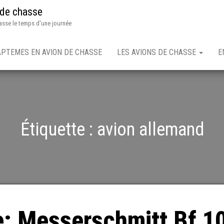
 de chasse
asse le temps d'une journée
APTEMES EN AVION DE CHASSE
LES AVIONS DE CHASSE
E
Étiquette :
avion allemand
e: Messerschmitt Bf 1