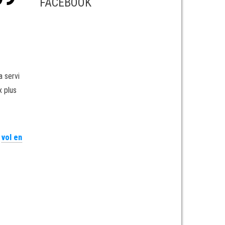
FACEBOOK
a servi
x plus
,
vol en