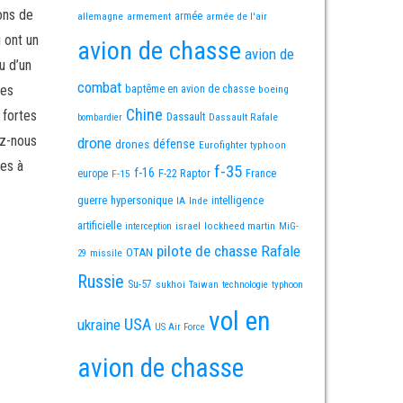
ons de
allemagne
armement
armée
armée de l'air
i ont un
avion de chasse
avion de
u d’un
combat
mes
baptême en avion de chasse
boeing
Chine
 fortes
Dassault
Dassault Rafale
bombardier
ez-nous
drone
défense
drones
Eurofighter typhoon
es à
f-35
f-16
F-22 Raptor
France
europe
F-15
guerre
hypersonique
IA
Inde
intelligence
artificielle
israel
lockheed martin
interception
MiG-
pilote de chasse
Rafale
OTAN
missile
29
Russie
Su-57
sukhoi
Taiwan
technologie
typhoon
vol en
USA
ukraine
US Air Force
avion de chasse