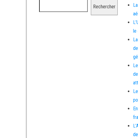
La
Rechercher
aé
L’
le
La
de
gé
Le
de
at
Le
po
En
fr
L’
de