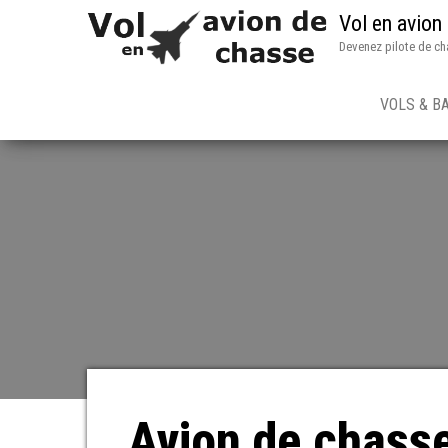
Vol en avion
Devenez pilote de ch
VOLS & B
Avion de chass