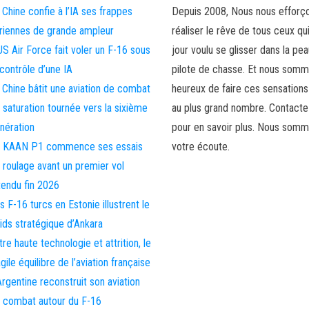
 Chine confie à l’IA ses frappes
Depuis 2008, Nous nous efforç
riennes de grande ampleur
réaliser le rêve de tous ceux qu
US Air Force fait voler un F-16 sous
jour voulu se glisser dans la pea
 contrôle d’une IA
pilote de chasse. Et nous som
 Chine bâtit une aviation de combat
heureux de faire ces sensations
 saturation tournée vers la sixième
au plus grand nombre. Contact
nération
pour en savoir plus. Nous somm
 KAAN P1 commence ses essais
votre écoute.
 roulage avant un premier vol
tendu fin 2026
s F-16 turcs en Estonie illustrent le
ids stratégique d’Ankara
tre haute technologie et attrition, le
agile équilibre de l’aviation française
Argentine reconstruit son aviation
 combat autour du F-16