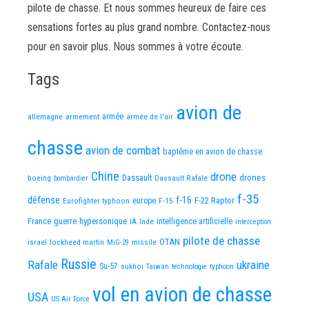
pilote de chasse. Et nous sommes heureux de faire ces
sensations fortes au plus grand nombre. Contactez-nous
pour en savoir plus. Nous sommes à votre écoute.
Tags
avion de
allemagne
armement
armée
armée de l'air
chasse
avion de combat
baptême en avion de chasse
Chine
drone
Dassault
drones
boeing
Dassault Rafale
bombardier
f-35
défense
f-16
F-22 Raptor
Eurofighter typhoon
europe
F-15
France
guerre
hypersonique
IA
Inde
intelligence artificielle
interception
pilote de chasse
OTAN
israel
lockheed martin
missile
MiG-29
Russie
Rafale
ukraine
Su-57
sukhoi
Taiwan
technologie
typhoon
vol en avion de chasse
USA
US Air Force