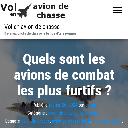
Vol en avion de chasse
Devenez pilote de chasse le temps d'une journée
Quels sont les
avions de combat
les plus furtifs ?
Publié le
février 26, 2024
par
admin
Catégorie :
avion de chasse
,
Technologie
Étiqueté
avion de chasse
,
avion de chasse furtif
,
avion de combat
,