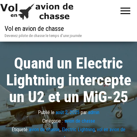
Vol en avion de chasse
Devenez pilote de chasse le temps d'une journée
Quand un Electric
Lightning intercepte
un U2 et un MiG-25
Publié le
août 2, 2025
par
admin
Catégorie :
avion de chasse
Étiqueté
avion de chasse
,
Electric Lightning
,
vol en avion de