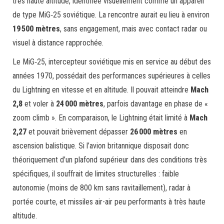
très haute altitude, identifiée visuellement comme un appareil
de type MiG‑25 soviétique. La rencontre aurait eu lieu à environ
19 500 mètres
, sans engagement, mais avec contact radar ou
visuel à distance rapprochée.
Le MiG‑25, intercepteur soviétique mis en service au début des
années 1970, possédait des performances supérieures à celles
du Lightning en vitesse et en altitude. Il pouvait atteindre
Mach
2,8
et voler à
24 000 mètres
, parfois davantage en phase de «
zoom climb ». En comparaison, le Lightning était limité à
Mach
2,27
et pouvait brièvement dépasser
26 000 mètres
en
ascension balistique. Si l’avion britannique disposait donc
théoriquement d’un plafond supérieur dans des conditions très
spécifiques, il souffrait de limites structurelles : faible
autonomie (moins de 800 km sans ravitaillement), radar à
portée courte, et missiles air-air peu performants à très haute
altitude.