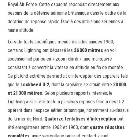
Royal Air Force. Cette capacité répondait directement aux
besoins de la défense aérienne britannique dans le cadre de la
doctrine de réponse rapide face à des intrusions aériennes à
haute altitude.
Lors de tests spécifiques menés dans les années 1960,
certains Lightning ont dépassé les
26 000 mètres
en vol
ascensionnel pur ou en « zoom climb », une manœuvre
consistant à convertir la vitesse en altitude en fin de montée.
Ce plafond extrême permettait d’intercepter des appareils tels
que le
Lockheed U‑2
, dont la croisière se situait entre
20 000
et 21 300 mètres
. Selon plusieurs rapports internes, le
Lightning a ainsi été testé à plusieurs reprises face à des U‑2
opérant dans l’espace aérien britannique, notamment au‑dessus
de la mer du Nord.
Quatorze tentatives d’interception
ont
été enregistrées entre 1962 et 1963, dont
quatre réussites
complètes
, avec verrouillage radar et contact visuel.