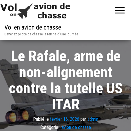
Vol en avion de chasse
Devenez pilote de chasse le temps d'une journée
Le Rafale, arme de
non-alignement
contre la tutelle US
ITAR
Publié le
février 16, 2026
par
admin
Catégorie :
avion de chasse