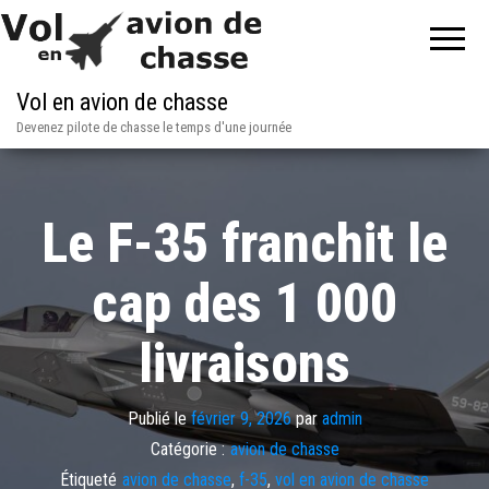
Vol en avion de chasse
Devenez pilote de chasse le temps d'une journée
Le F-35 franchit le
cap des 1 000
livraisons
Publié le
février 9, 2026
par
admin
Catégorie :
avion de chasse
Étiqueté
avion de chasse
,
f-35
,
vol en avion de chasse