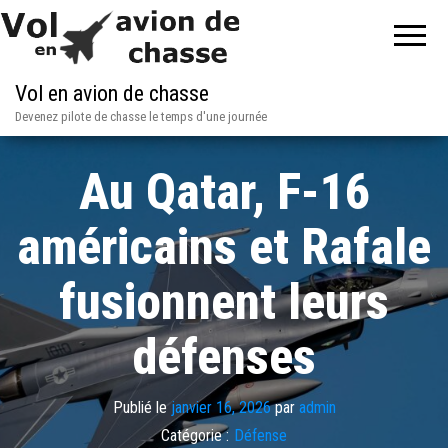
Vol en avion de chasse
Devenez pilote de chasse le temps d'une journée
Au Qatar, F-16
américains et Rafale
fusionnent leurs
défenses
Publié le
janvier 16, 2026
par
admin
Catégorie :
Défense