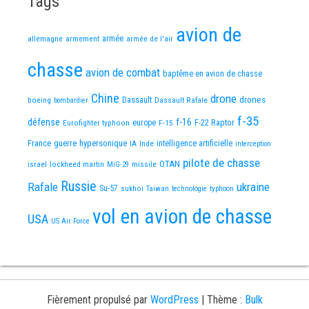
Tags
avion de
allemagne
armement
armée
armée de l'air
chasse
avion de combat
baptême en avion de chasse
Chine
drone
Dassault
drones
boeing
Dassault Rafale
bombardier
f-35
défense
f-16
F-22 Raptor
Eurofighter typhoon
europe
F-15
France
guerre
hypersonique
IA
Inde
intelligence artificielle
interception
pilote de chasse
OTAN
israel
lockheed martin
missile
MiG-29
Russie
Rafale
ukraine
Su-57
sukhoi
Taiwan
technologie
typhoon
vol en avion de chasse
USA
US Air Force
Fièrement propulsé par
WordPress
|
Thème :
Bulk