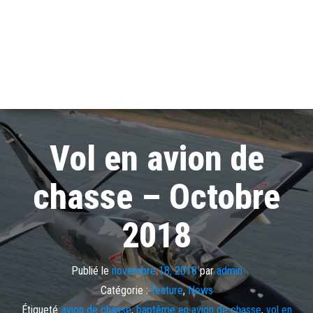
Vol en avion de
chasse – Octobre
2018
Publié le
novembre 18, 2018
par
admin
Catégorie :
feature
,
News
Étiqueté
avion de chasse
,
baptême en avion de chasse
,
vol en