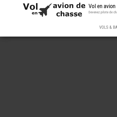
Vol en avion
Devenez pilote de ch
VOLS & B