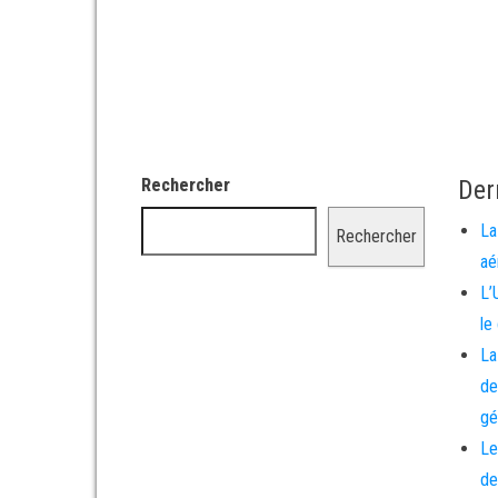
Rechercher
Der
La
Rechercher
aé
L’
le
La
de
gé
Le
de