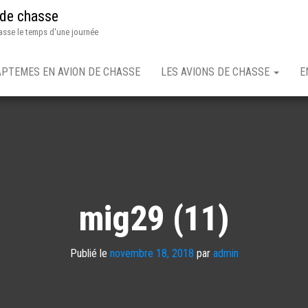
 de chasse
asse le temps d'une journée
APTEMES EN AVION DE CHASSE
LES AVIONS DE CHASSE
E
mig29 (11)
Publié le
novembre 18, 2018
par
admin