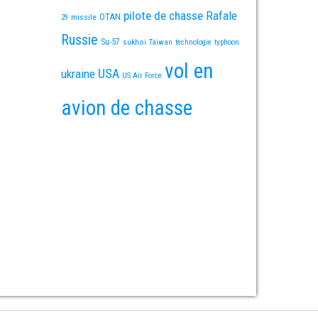
pilote de chasse
Rafale
OTAN
missile
29
Russie
Su-57
sukhoi
Taiwan
technologie
typhoon
vol en
USA
ukraine
US Air Force
avion de chasse