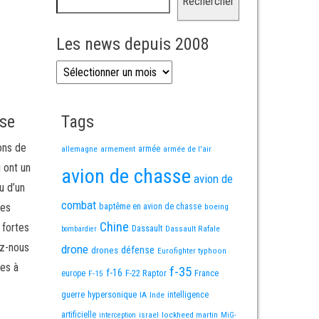
Rechercher
Les news depuis 2008
Les news depuis 2008
sse
Tags
ons de
allemagne
armement
armée
armée de l'air
i ont un
avion de chasse
avion de
u d’un
combat
mes
baptême en avion de chasse
boeing
Chine
 fortes
Dassault
Dassault Rafale
bombardier
ez-nous
drone
défense
drones
Eurofighter typhoon
es à
f-35
f-16
F-22 Raptor
France
europe
F-15
guerre
hypersonique
IA
Inde
intelligence
artificielle
israel
lockheed martin
interception
MiG-