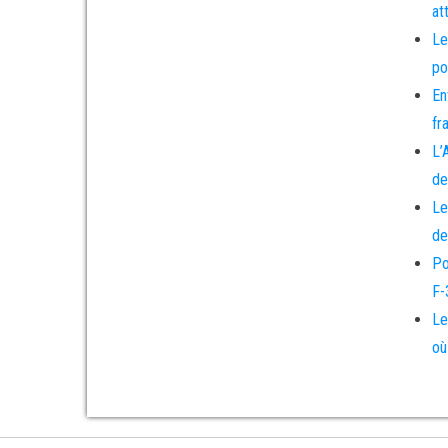
at
Le
po
En
fr
L’
de
Le
de
Po
F-
Le
où