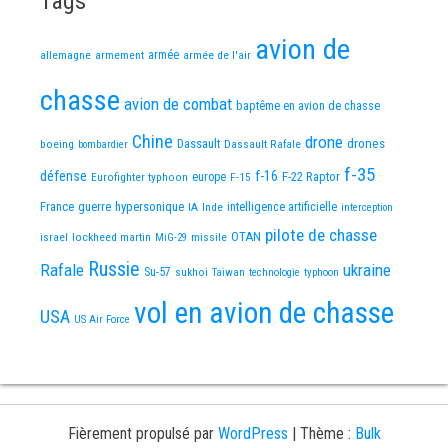
Tags
avion de
allemagne
armement
armée
armée de l'air
chasse
avion de combat
baptême en avion de chasse
Chine
drone
Dassault
drones
boeing
Dassault Rafale
bombardier
f-35
défense
f-16
F-22 Raptor
Eurofighter typhoon
europe
F-15
France
guerre
hypersonique
IA
Inde
intelligence artificielle
interception
pilote de chasse
OTAN
israel
lockheed martin
missile
MiG-29
Russie
Rafale
ukraine
Su-57
sukhoi
Taiwan
technologie
typhoon
vol en avion de chasse
USA
US Air Force
Fièrement propulsé par
WordPress
|
Thème :
Bulk