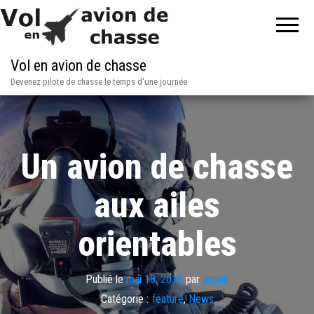
Vol en avion de chasse
Devenez pilote de chasse le temps d'une journée
Un avion de chasse
aux ailes
orientables
Publié le
mai 18, 2018
par
admin
Catégorie :
feature
,
News