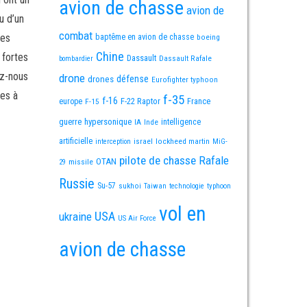
avion de chasse
avion de
u d’un
combat
mes
baptême en avion de chasse
boeing
Chine
 fortes
Dassault
Dassault Rafale
bombardier
ez-nous
drone
défense
drones
Eurofighter typhoon
es à
f-35
f-16
F-22 Raptor
France
europe
F-15
guerre
hypersonique
IA
Inde
intelligence
artificielle
israel
lockheed martin
interception
MiG-
pilote de chasse
Rafale
OTAN
missile
29
Russie
Su-57
sukhoi
Taiwan
technologie
typhoon
vol en
USA
ukraine
US Air Force
avion de chasse