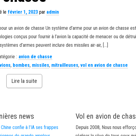
é le
février 1, 2023
par
admin
e pour un avion de chasse Un système d’arme pour un avion de chasse es
logies conçus pour fournir à l’avion la capacité de menacer ou de détru
 systèmes d’armes peuvent inclure des missiles air-air, […]
atégorie :
avion de chasse
vions
,
bombes
,
missiles
,
mitrailleuses
,
vol en avion de chasse
Lire la suite
nières news
Vol en avion de cha
 Chine confie à l’IA ses frappes
Depuis 2008, Nous nous efforç
riennes de grande ampleur
réaliser le rêve de tous ceux qu