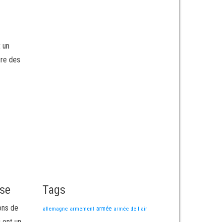
t un
ire des
sse
Tags
ons de
allemagne
armement
armée
armée de l'air
i ont un