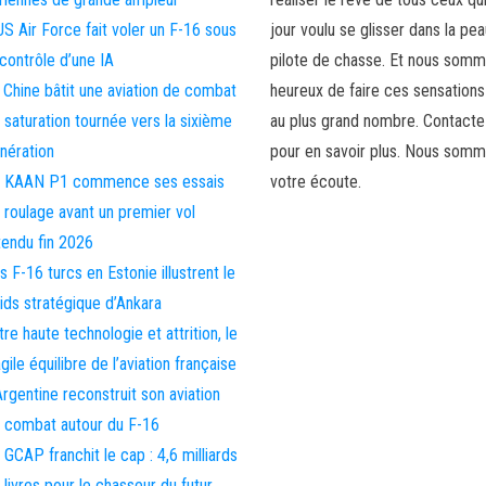
US Air Force fait voler un F-16 sous
jour voulu se glisser dans la pea
 contrôle d’une IA
pilote de chasse. Et nous som
 Chine bâtit une aviation de combat
heureux de faire ces sensations
 saturation tournée vers la sixième
au plus grand nombre. Contact
nération
pour en savoir plus. Nous somm
 KAAN P1 commence ses essais
votre écoute.
 roulage avant un premier vol
tendu fin 2026
s F-16 turcs en Estonie illustrent le
ids stratégique d’Ankara
tre haute technologie et attrition, le
agile équilibre de l’aviation française
Argentine reconstruit son aviation
 combat autour du F-16
 GCAP franchit le cap : 4,6 milliards
 livres pour le chasseur du futur