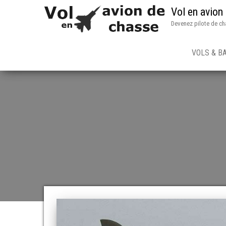
Vol en avion
Devenez pilote de ch
VOLS & B