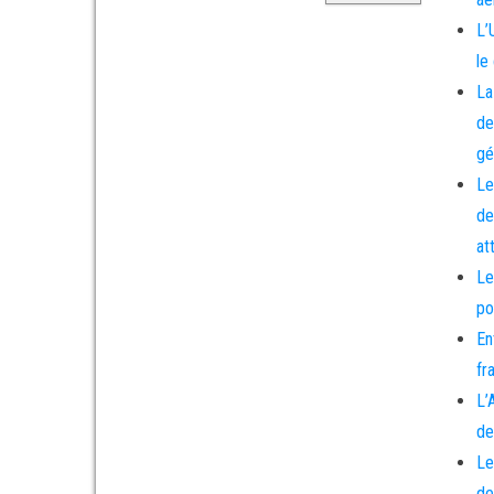
L’
le
La
de
gé
Le
de
at
Le
po
En
fr
L’
de
Le
de