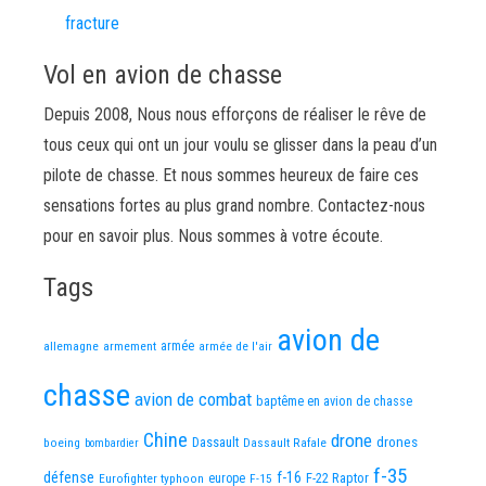
fracture
Vol en avion de chasse
Depuis 2008, Nous nous efforçons de réaliser le rêve de
tous ceux qui ont un jour voulu se glisser dans la peau d’un
pilote de chasse. Et nous sommes heureux de faire ces
sensations fortes au plus grand nombre. Contactez-nous
pour en savoir plus. Nous sommes à votre écoute.
Tags
avion de
allemagne
armement
armée
armée de l'air
chasse
avion de combat
baptême en avion de chasse
Chine
drone
Dassault
drones
boeing
Dassault Rafale
bombardier
f-35
défense
f-16
F-22 Raptor
Eurofighter typhoon
europe
F-15