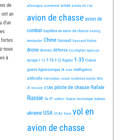
ons de
allemagne
armement
armée
armée de l'air
i ont un
avion de chasse
avion de
u d’un
combat
mes
baptême en avion de chasse
boeing
Chine
 fortes
Dassault
Dassault Rafale
bombardier
ez-nous
drone
défense
drones
Eurofighter typhoon
es à
f-35
f-16
F-22 Raptor
France
europe
F-15
guerre
hypersonique
IA
Inde
intelligence
artificielle
israel
lockheed martin
interception
MiG-
pilote de chasse
Rafale
OTAN
missile
29
Russie
Su-57
sukhoi
Taiwan
technologie
typhoon
vol en
USA
ukraine
US Air Force
avion de chasse