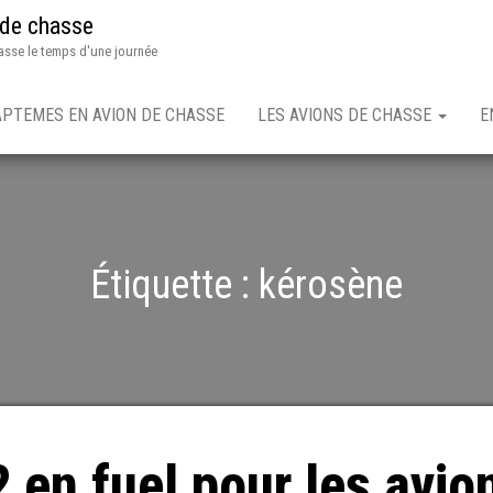
 de chasse
asse le temps d'une journée
APTEMES EN AVION DE CHASSE
LES AVIONS DE CHASSE
E
Étiquette :
kérosène
2 en fuel pour les avio