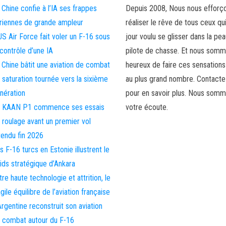
 Chine confie à l’IA ses frappes
Depuis 2008, Nous nous efforç
riennes de grande ampleur
réaliser le rêve de tous ceux qu
US Air Force fait voler un F-16 sous
jour voulu se glisser dans la pea
 contrôle d’une IA
pilote de chasse. Et nous som
 Chine bâtit une aviation de combat
heureux de faire ces sensations
 saturation tournée vers la sixième
au plus grand nombre. Contact
nération
pour en savoir plus. Nous somm
 KAAN P1 commence ses essais
votre écoute.
 roulage avant un premier vol
tendu fin 2026
s F-16 turcs en Estonie illustrent le
ids stratégique d’Ankara
tre haute technologie et attrition, le
agile équilibre de l’aviation française
Argentine reconstruit son aviation
 combat autour du F-16