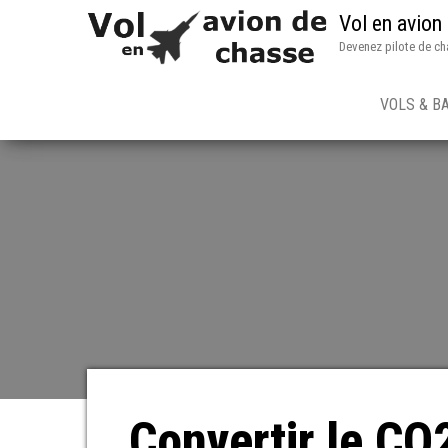
Vol en avion
Devenez pilote de ch
VOLS & B
Convertir le CO