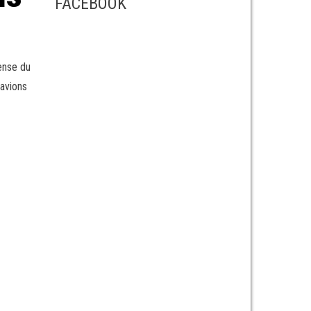
FACEBOOK
fense du
 avions