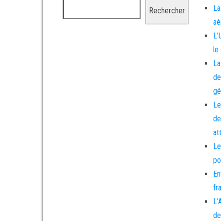
La
Rechercher
aé
L’
le
La
de
gé
Le
de
at
Le
po
En
fr
L’
de