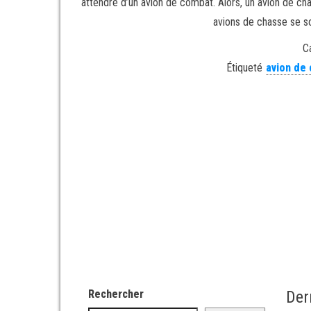
attendre d’un avion de combat. Alors, un avion de cha
avions de chasse se s
C
Étiqueté
avion de
Rechercher
Der