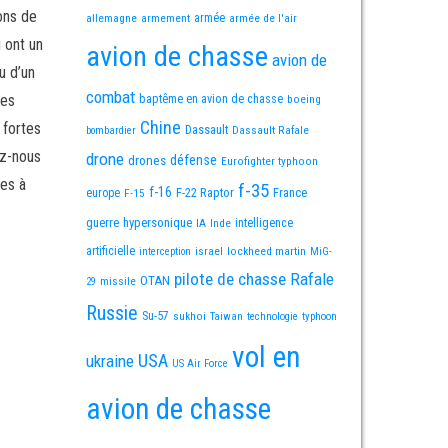
ons de
allemagne
armement
armée
armée de l'air
i ont un
avion de chasse
avion de
u d’un
combat
mes
baptême en avion de chasse
boeing
Chine
 fortes
Dassault
Dassault Rafale
bombardier
ez-nous
drone
défense
drones
Eurofighter typhoon
es à
f-35
f-16
F-22 Raptor
France
europe
F-15
guerre
hypersonique
IA
Inde
intelligence
artificielle
israel
lockheed martin
interception
MiG-
pilote de chasse
Rafale
OTAN
missile
29
Russie
Su-57
sukhoi
Taiwan
technologie
typhoon
vol en
USA
ukraine
US Air Force
avion de chasse