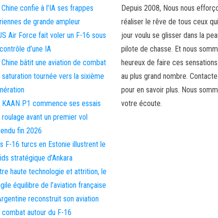
 Chine confie à l’IA ses frappes
Depuis 2008, Nous nous efforç
riennes de grande ampleur
réaliser le rêve de tous ceux qu
US Air Force fait voler un F-16 sous
jour voulu se glisser dans la pea
 contrôle d’une IA
pilote de chasse. Et nous som
 Chine bâtit une aviation de combat
heureux de faire ces sensations
 saturation tournée vers la sixième
au plus grand nombre. Contact
nération
pour en savoir plus. Nous somm
 KAAN P1 commence ses essais
votre écoute.
 roulage avant un premier vol
tendu fin 2026
s F-16 turcs en Estonie illustrent le
ids stratégique d’Ankara
tre haute technologie et attrition, le
agile équilibre de l’aviation française
Argentine reconstruit son aviation
 combat autour du F-16