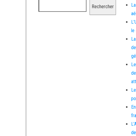
La
Rechercher
aé
L’
le
La
de
gé
Le
de
at
Le
po
En
fr
L’
de