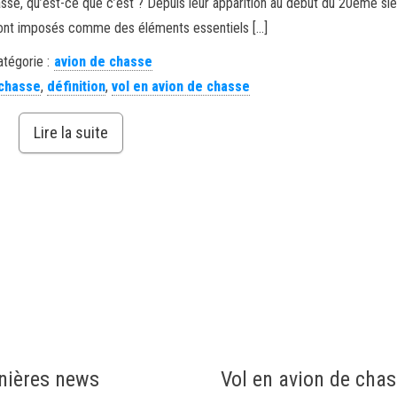
sse, qu’est-ce que c’est ? Depuis leur apparition au début du 20ème siè
ont imposés comme des éléments essentiels […]
atégorie :
avion de chasse
 chasse
,
définition
,
vol en avion de chasse
Lire la suite
nières news
Vol en avion de cha