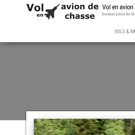
Vol en avion
Devenez pilote de ch
VOLS & B