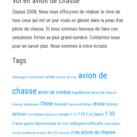
Vol en avion de chasse
Depuis 2008, Nous nous efforçons de réaliser le rêve de
tous ceux qui ont un jour voulu se glisser dans la peau d’un
pilote de chasse. Et nous sommes heureux de faire ces
sensations fortes au plus grand nombre. Contactez-nous
pour en savoir plus. Nous sommes à votre écoute.
Tags
avion de
allemagne
armement
armée
armée de l'air
chasse
avion de combat
baptême en avion de chasse
Chine
drone
Dassault
drones
boeing
Dassault Rafale
bombardier
f-35
défense
f-16
F-22 Raptor
Eurofighter typhoon
europe
F-15
France
guerre
hypersonique
IA
Inde
intelligence artificielle
interception
pilote de chasse
OTAN
israel
lockheed martin
missile
MiG-29