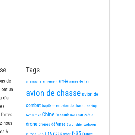
e
sse
Tags
ons de
allemagne
armement
armée
armée de l'air
i ont un
avion de chasse
avion de
u d’un
combat
mes
baptême en avion de chasse
boeing
Chine
 fortes
Dassault
Dassault Rafale
bombardier
ez-nous
drone
défense
drones
Eurofighter typhoon
es à
f-35
f-16
F-22 Raptor
France
europe
F-15