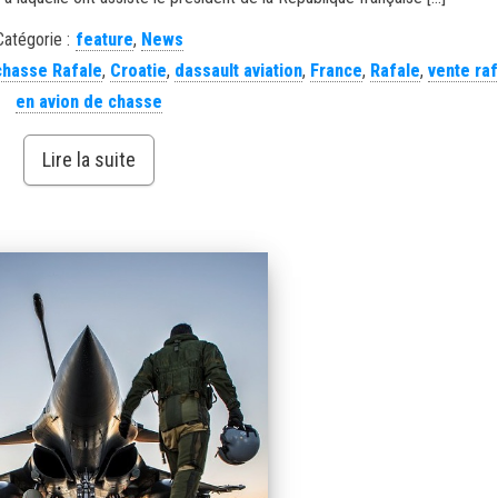
Catégorie :
feature
,
News
chasse Rafale
,
Croatie
,
dassault aviation
,
France
,
Rafale
,
vente ra
en avion de chasse
Lire la suite