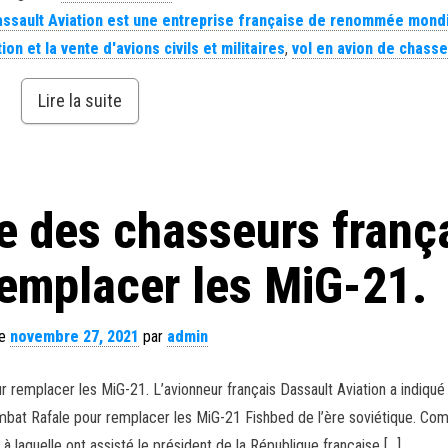
assault Aviation est une entreprise française de renommée mond
tion et la vente d'avions civils et militaires
,
vol en avion de chass
Lire la suite
e des chasseurs franç
remplacer les MiG-21.
le
novembre 27, 2021
par
admin
 remplacer les MiG-21. L’avionneur français Dassault Aviation a indiqué
at Rafale pour remplacer les MiG-21 Fishbed de l’ère soviétique. Com
 à laquelle ont assisté le président de la République française […]