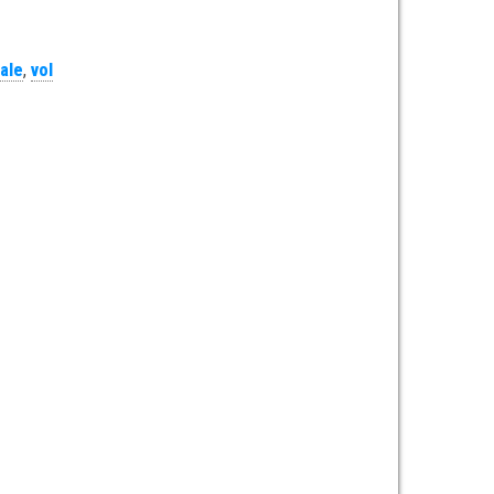
fale
,
vol