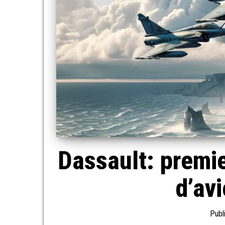
Dassault: premi
d’av
Publ