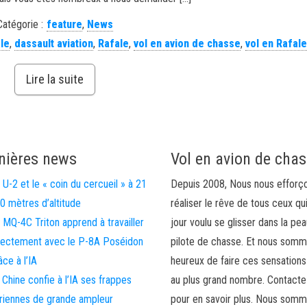
Catégorie :
feature
,
News
le
,
dassault aviation
,
Rafale
,
vol en avion de chasse
,
vol en Rafal
Lire la suite
nières news
Vol en avion de cha
 U-2 et le « coin du cercueil » à 21
Depuis 2008, Nous nous efforç
0 mètres d’altitude
réaliser le rêve de tous ceux qu
 MQ-4C Triton apprend à travailler
jour voulu se glisser dans la pea
rectement avec le P-8A Poséidon
pilote de chasse. Et nous som
âce à l’IA
heureux de faire ces sensations
 Chine confie à l’IA ses frappes
au plus grand nombre. Contact
riennes de grande ampleur
pour en savoir plus. Nous somm