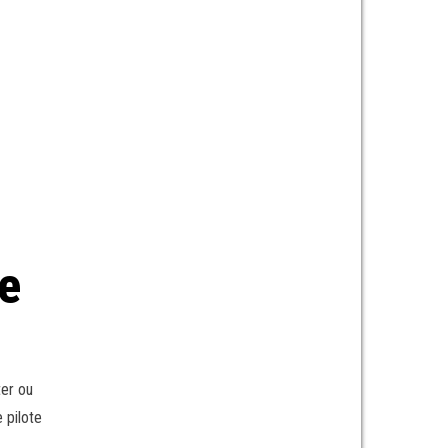
e
ter ou
 pilote