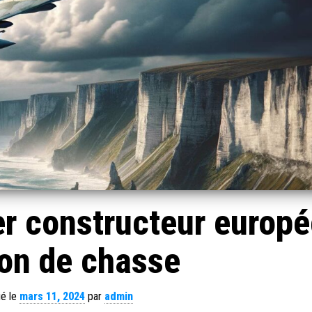
er constructeur europ
ion de chasse
ié le
mars 11, 2024
par
admin