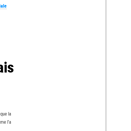
iale
e
ais
 que la
me l’a