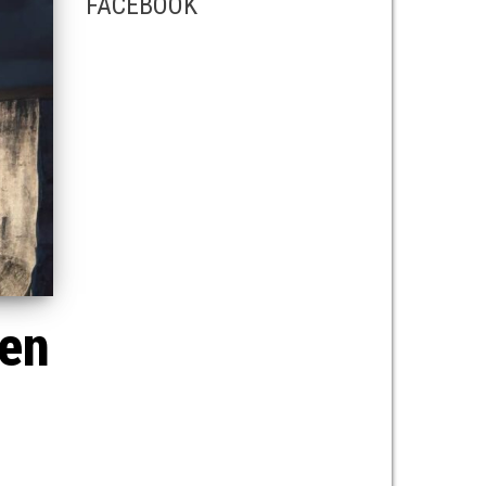
FACEBOOK
éen