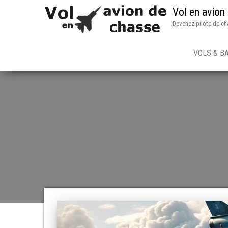
Vol en avion
Devenez pilote de ch
VOLS & B