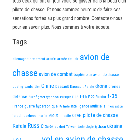
tous ceux qui ont un jour voulu se glisser dans la peau d’un
pilote de chasse. Et nous sommes heureux de faire ces
sensations fortes au plus grand nombre. Contactez-nous
pour en savoir plus. Nous sommes à votre écoute.
Tags
avion de
allemagne
armement
armée
armée de l'air
chasse
avion de combat
baptême en avion de chasse
Chine
drone
Dassault
drones
boeing
Dassault Rafale
bombardier
f-35
défense
f-16
F-22 Raptor
Eurofighter typhoon
europe
F-15
France
guerre
hypersonique
IA
Inde
intelligence artificielle
interception
pilote de chasse
OTAN
israel
lockheed martin
missile
MiG-29
Russie
Rafale
ukraine
Su-57
sukhoi
Taiwan
technologie
typhoon
vol en avion de chasse