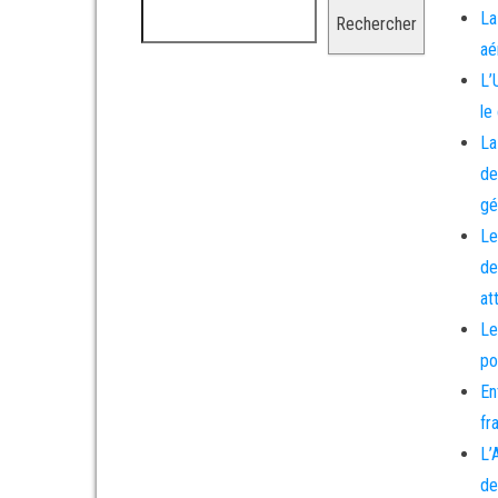
La
Rechercher
aé
L’
le
La
de
gé
Le
de
at
Le
po
En
fr
L’
de