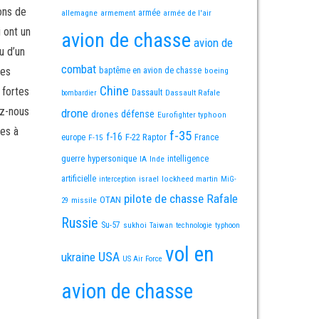
ons de
allemagne
armement
armée
armée de l'air
i ont un
avion de chasse
avion de
u d’un
combat
mes
baptême en avion de chasse
boeing
Chine
 fortes
Dassault
Dassault Rafale
bombardier
ez-nous
drone
défense
drones
Eurofighter typhoon
es à
f-35
f-16
F-22 Raptor
France
europe
F-15
guerre
hypersonique
IA
Inde
intelligence
artificielle
israel
lockheed martin
interception
MiG-
pilote de chasse
Rafale
OTAN
missile
29
Russie
Su-57
sukhoi
Taiwan
technologie
typhoon
vol en
USA
ukraine
US Air Force
avion de chasse