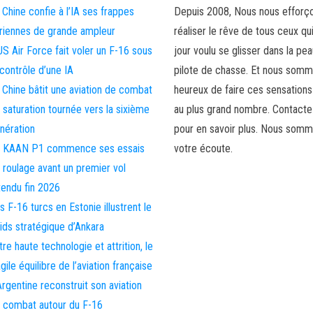
 Chine confie à l’IA ses frappes
Depuis 2008, Nous nous efforç
riennes de grande ampleur
réaliser le rêve de tous ceux qu
US Air Force fait voler un F-16 sous
jour voulu se glisser dans la pea
 contrôle d’une IA
pilote de chasse. Et nous som
 Chine bâtit une aviation de combat
heureux de faire ces sensations
 saturation tournée vers la sixième
au plus grand nombre. Contact
nération
pour en savoir plus. Nous somm
 KAAN P1 commence ses essais
votre écoute.
 roulage avant un premier vol
tendu fin 2026
s F-16 turcs en Estonie illustrent le
ids stratégique d’Ankara
tre haute technologie et attrition, le
agile équilibre de l’aviation française
Argentine reconstruit son aviation
 combat autour du F-16