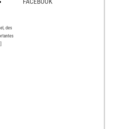
FACEBOOK
nel, des
ortantes
]