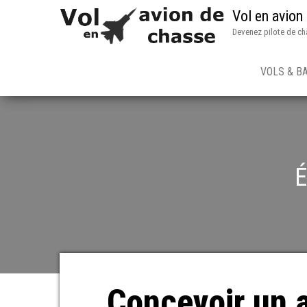
Vol en avion
Devenez pilote de ch
VOLS & B
É
Concevoir un a