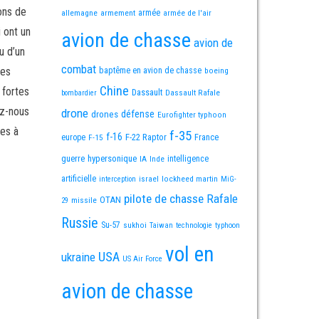
ons de
allemagne
armement
armée
armée de l'air
i ont un
avion de chasse
avion de
u d’un
combat
mes
baptême en avion de chasse
boeing
Chine
 fortes
Dassault
Dassault Rafale
bombardier
ez-nous
drone
défense
drones
Eurofighter typhoon
es à
f-35
f-16
F-22 Raptor
France
europe
F-15
guerre
hypersonique
IA
Inde
intelligence
artificielle
israel
lockheed martin
interception
MiG-
pilote de chasse
Rafale
OTAN
missile
29
Russie
Su-57
sukhoi
Taiwan
technologie
typhoon
vol en
USA
ukraine
US Air Force
avion de chasse