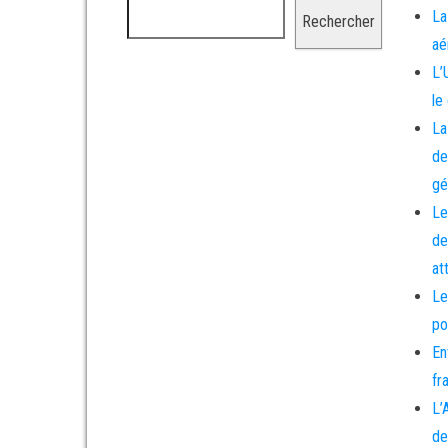
La
Rechercher
aé
L’
le
La
de
gé
Le
de
at
Le
po
En
fr
L’
de