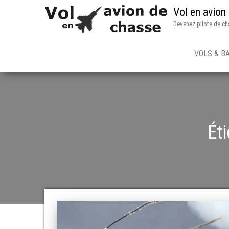
Vol en avion
Devenez pilote de ch
VOLS & B
Éti