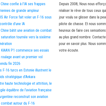
 Chine confie à l’IA ses frappes
Depuis 2008, Nous nous efforç
riennes de grande ampleur
réaliser le rêve de tous ceux qu
US Air Force fait voler un F-16 sous
jour voulu se glisser dans la pea
 contrôle d’une IA
pilote de chasse. Et nous som
 Chine bâtit une aviation de combat
heureux de faire ces sensations
 saturation tournée vers la sixième
au plus grand nombre. Contact
nération
pour en savoir plus. Nous somm
 KAAN P1 commence ses essais
votre écoute.
 roulage avant un premier vol
tendu fin 2026
s F-16 turcs en Estonie illustrent le
ids stratégique d’Ankara
tre haute technologie et attrition, le
agile équilibre de l’aviation française
Argentine reconstruit son aviation
 combat autour du F-16