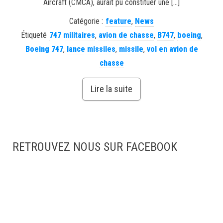
Aircraft (CMCA), aurait pu constituer une […]
Catégorie :
feature
,
News
Étiqueté
747 militaires
,
avion de chasse
,
B747
,
boeing
,
Boeing 747
,
lance missiles
,
missile
,
vol en avion de
chasse
Lire la suite
RETROUVEZ NOUS SUR FACEBOOK