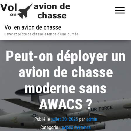
Vol en avion de chasse
Devenez pilote de chasse le temps d'une journée
Peut-on déployer un
avion de chasse
moderne sans
AWACS ?
Publié le
juillet 30, 2025
par
admin
Catégorie :
avions militaires