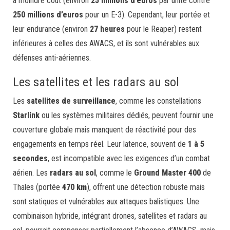
à moindre coût (environ
25 millions d’euros
par unité contre
250 millions d’euros
pour un E-3). Cependant, leur portée et
leur endurance (environ
27 heures
pour le Reaper) restent
inférieures à celles des AWACS, et ils sont vulnérables aux
défenses anti-aériennes.
Les satellites et les radars au sol
Les
satellites de surveillance
, comme les constellations
Starlink
ou les systèmes militaires dédiés, peuvent fournir une
couverture globale mais manquent de réactivité pour des
engagements en temps réel. Leur latence, souvent de
1 à 5
secondes
, est incompatible avec les exigences d’un combat
aérien. Les
radars au sol
, comme le
Ground Master 400
de
Thales (portée
470 km
), offrent une détection robuste mais
sont statiques et vulnérables aux attaques balistiques. Une
combinaison hybride, intégrant drones, satellites et radars au