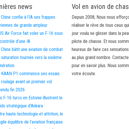
nières news
Vol en avion de cha
 Chine confie à l’IA ses frappes
Depuis 2008, Nous nous efforç
riennes de grande ampleur
réaliser le rêve de tous ceux qu
US Air Force fait voler un F-16 sous
jour voulu se glisser dans la pea
 contrôle d’une IA
pilote de chasse. Et nous som
 Chine bâtit une aviation de combat
heureux de faire ces sensations
 saturation tournée vers la sixième
au plus grand nombre. Contact
nération
pour en savoir plus. Nous somm
 KAAN P1 commence ses essais
votre écoute.
 roulage avant un premier vol
tendu fin 2026
s F-16 turcs en Estonie illustrent le
ids stratégique d’Ankara
tre haute technologie et attrition, le
agile équilibre de l’aviation française