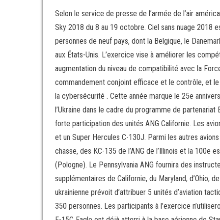
Selon le service de presse de l’armée de l’air américain
Sky 2018 du 8 au 19 octobre. Ciel sans nuage 2018 es
personnes de neuf pays, dont la Belgique, le Danemark,
aux États-Unis. L’exercice vise à améliorer les compé
augmentation du niveau de compatibilité avec la Force
commandement conjoint efficace et le contrôle, et le t
la cybersécurité . Cette année marque le 25e anniversa
l’Ukraine dans le cadre du programme de partenariat
forte participation des unités ANG Californie. Les av
et un Super Hercules C-130J. Parmi les autres avions 
chasse, des KC-135 de l’ANG de l’Illinois et la 100e e
(Pologne). Le Pennsylvania ANG fournira des instructeu
supplémentaires de Californie, du Maryland, d’Ohio, d
ukrainienne prévoit d’attribuer 5 unités d’aviation ta
350 personnes. Les participants à l’exercice n’utili
F-15C Eagle ont déjà atterri à la base aérienne de Sta