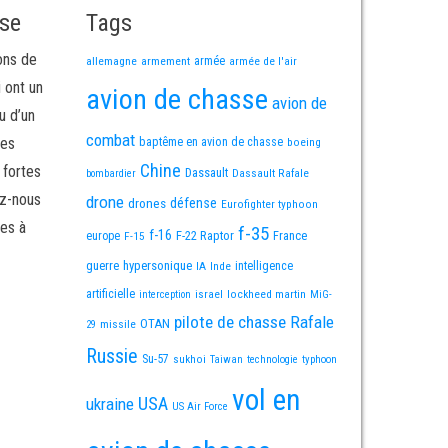
sse
Tags
ons de
allemagne
armement
armée
armée de l'air
i ont un
avion de chasse
avion de
u d’un
combat
mes
baptême en avion de chasse
boeing
Chine
 fortes
Dassault
Dassault Rafale
bombardier
ez-nous
drone
défense
drones
Eurofighter typhoon
es à
f-35
f-16
F-22 Raptor
France
europe
F-15
guerre
hypersonique
IA
Inde
intelligence
artificielle
israel
lockheed martin
interception
MiG-
pilote de chasse
Rafale
OTAN
missile
29
Russie
Su-57
sukhoi
Taiwan
technologie
typhoon
vol en
USA
ukraine
US Air Force