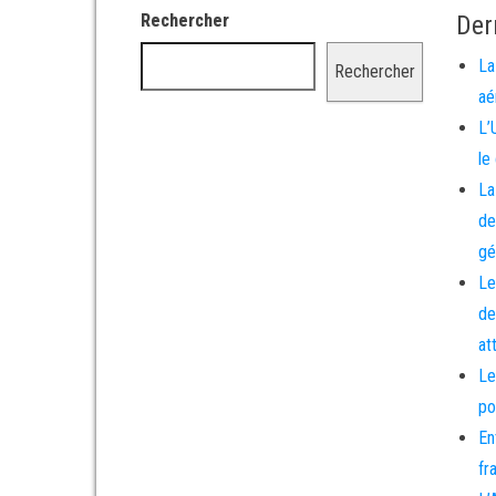
Rechercher
Der
La
Rechercher
aé
L’
le
La
de
gé
Le
de
at
Le
po
En
fr