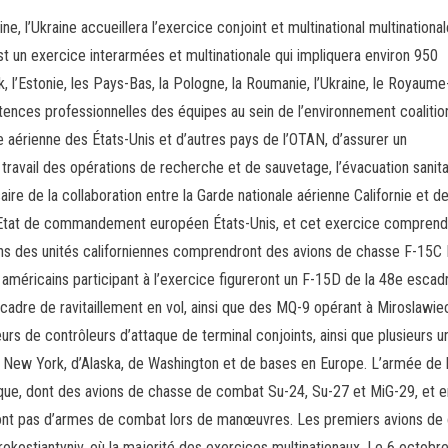
e, l’Ukraine accueillera l’exercice conjoint et multinational multinationa
t un exercice interarmées et multinationale qui impliquera environ 950
 l’Estonie, les Pays-Bas, la Pologne, la Roumanie, l’Ukraine, le Royaume
tences professionnelles des équipes au sein de l’environnement coalition
 aérienne des États-Unis et d’autres pays de l’OTAN, d’assurer un
ravail des opérations de recherche et de sauvetage, l’évacuation sanitai
ire de la collaboration entre la Garde nationale aérienne Californie et d
 Etat de commandement européen États-Unis, et cet exercice comprendr
ions des unités californiennes comprendront des avions de chasse F-15C
américains participant à l’exercice figureront un F-15D de la 48e escad
scadre de ravitaillement en vol, ainsi que des MQ-9 opérant à Miroslawie
rs de contrôleurs d’attaque de terminal conjoints, ainsi que plusieurs u
e New York, d’Alaska, de Washington et de bases en Europe. L’armée de l
ctique, dont des avions de chasse de combat Su-24, Su-27 et MiG-29, et e
seront pas d’armes de combat lors de manœuvres. Les premiers avions de
rokostiantyniv, où la majorité des exercices multinationaux. Le 6 octobr