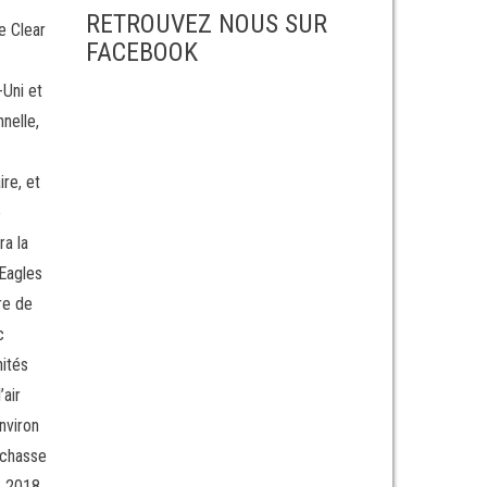
RETROUVEZ NOUS SUR
le Clear
FACEBOOK
-Uni et
nelle,
re, et
e
a la
 Eagles
re de
c
nités
’air
nviron
 chasse
e 2018,