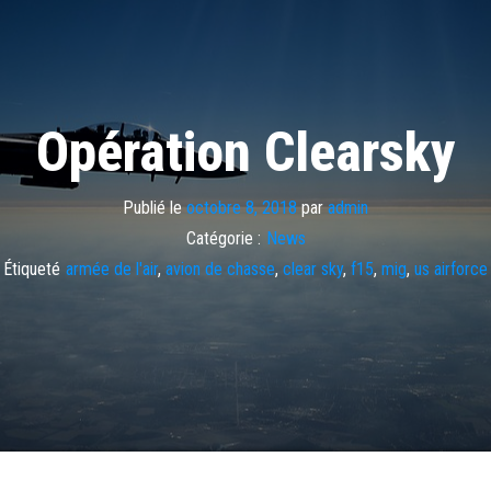
Opération Clearsky
Publié le
octobre 8, 2018
par
admin
Catégorie :
News
Étiqueté
armée de l'air
,
avion de chasse
,
clear sky
,
f15
,
mig
,
us airforce