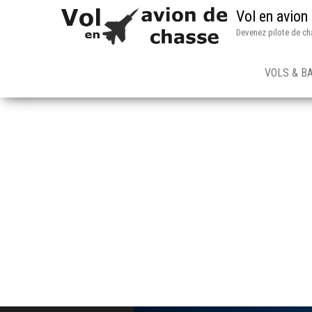
Vol en avion
Devenez pilote de ch
VOLS & B