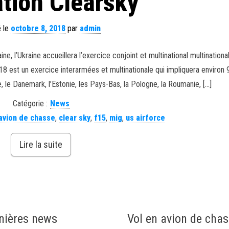
tion Clearsky
é le
octobre 8, 2018
par
admin
ne, l’Ukraine accueillera l’exercice conjoint et multinational multinationa
8 est un exercice interarmées et multinationale qui impliquera environ
 le Danemark, l’Estonie, les Pays-Bas, la Pologne, la Roumanie, […]
Catégorie :
News
avion de chasse
,
clear sky
,
f15
,
mig
,
us airforce
Lire la suite
nières news
Vol en avion de cha