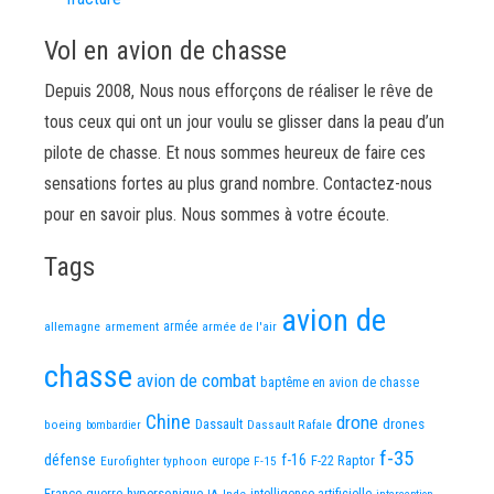
Vol en avion de chasse
Depuis 2008, Nous nous efforçons de réaliser le rêve de
tous ceux qui ont un jour voulu se glisser dans la peau d’un
pilote de chasse. Et nous sommes heureux de faire ces
sensations fortes au plus grand nombre. Contactez-nous
pour en savoir plus. Nous sommes à votre écoute.
Tags
avion de
allemagne
armement
armée
armée de l'air
chasse
avion de combat
baptême en avion de chasse
Chine
drone
Dassault
drones
boeing
Dassault Rafale
bombardier
f-35
défense
f-16
F-22 Raptor
Eurofighter typhoon
europe
F-15
France
guerre
hypersonique
IA
Inde
intelligence artificielle