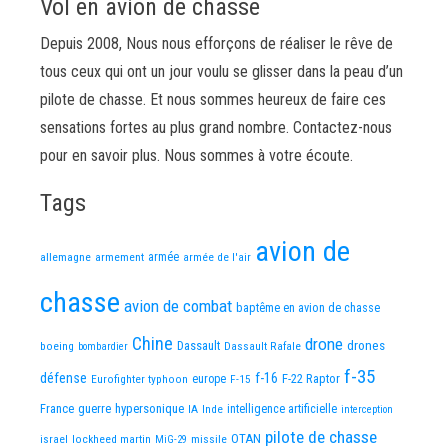
Vol en avion de chasse
Depuis 2008, Nous nous efforçons de réaliser le rêve de
tous ceux qui ont un jour voulu se glisser dans la peau d’un
pilote de chasse. Et nous sommes heureux de faire ces
sensations fortes au plus grand nombre. Contactez-nous
pour en savoir plus. Nous sommes à votre écoute.
Tags
avion de
allemagne
armement
armée
armée de l'air
chasse
avion de combat
baptême en avion de chasse
Chine
drone
Dassault
drones
boeing
Dassault Rafale
bombardier
f-35
défense
f-16
F-22 Raptor
Eurofighter typhoon
europe
F-15
France
guerre
hypersonique
IA
Inde
intelligence artificielle
interception
pilote de chasse
OTAN
israel
lockheed martin
missile
MiG-29