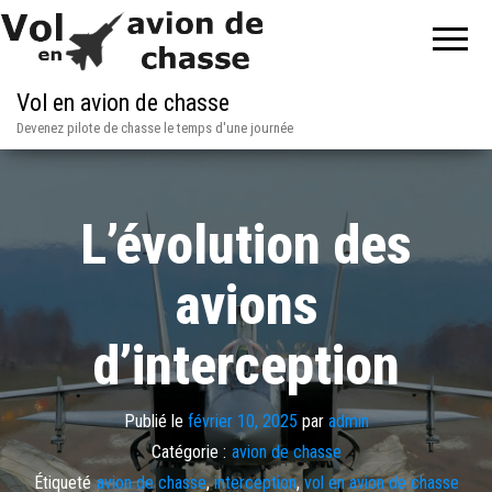
Vol en avion de chasse
Devenez pilote de chasse le temps d'une journée
L’évolution des
avions
d’interception
Publié le
février 10, 2025
par
admin
Catégorie :
avion de chasse
Étiqueté
avion de chasse
,
interception
,
vol en avion de chasse