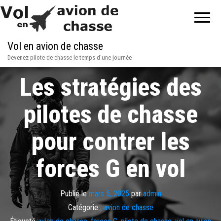
Vol en avion de chasse
Devenez pilote de chasse le temps d'une journée
Les stratégies des
pilotes de chasse
pour contrer les
forces G en vol
Publié le
mars 5, 2025
par
admin
Catégorie :
avion de chasse
Étiqueté
avion de chasse
,
forces G
,
pilote de chasse
,
vol en avion