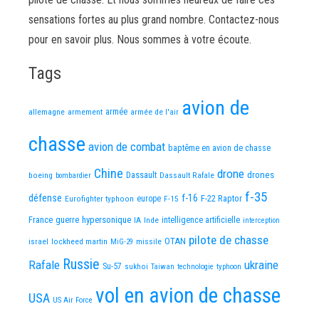
sensations fortes au plus grand nombre. Contactez-nous
pour en savoir plus. Nous sommes à votre écoute.
Tags
avion de
allemagne
armement
armée
armée de l'air
chasse
avion de combat
baptême en avion de chasse
Chine
drone
Dassault
drones
boeing
Dassault Rafale
bombardier
f-35
défense
f-16
F-22 Raptor
Eurofighter typhoon
europe
F-15
France
guerre
hypersonique
IA
Inde
intelligence artificielle
interception
pilote de chasse
OTAN
israel
lockheed martin
missile
MiG-29
Russie
Rafale
ukraine
Su-57
sukhoi
Taiwan
technologie
typhoon
vol en avion de chasse
USA
US Air Force