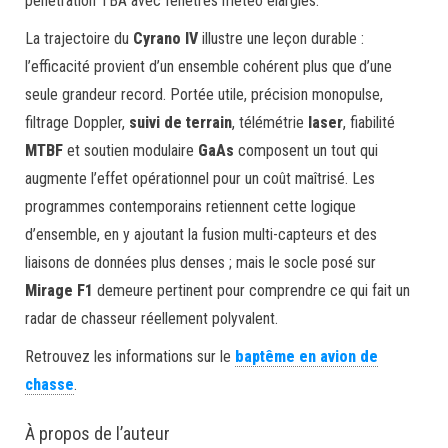
pénétration TBA avec fenêtres météo élargies.
La trajectoire du
Cyrano IV
illustre une leçon durable :
l’efficacité provient d’un ensemble cohérent plus que d’une
seule grandeur record. Portée utile, précision monopulse,
filtrage Doppler,
suivi de terrain
, télémétrie
laser
, fiabilité
MTBF
et soutien modulaire
GaAs
composent un tout qui
augmente l’effet opérationnel pour un coût maîtrisé. Les
programmes contemporains retiennent cette logique
d’ensemble, en y ajoutant la fusion multi-capteurs et des
liaisons de données plus denses ; mais le socle posé sur
Mirage F1
demeure pertinent pour comprendre ce qui fait un
radar de chasseur réellement polyvalent.
Retrouvez les informations sur le
baptême en avion de
chasse
.
À propos de l’auteur