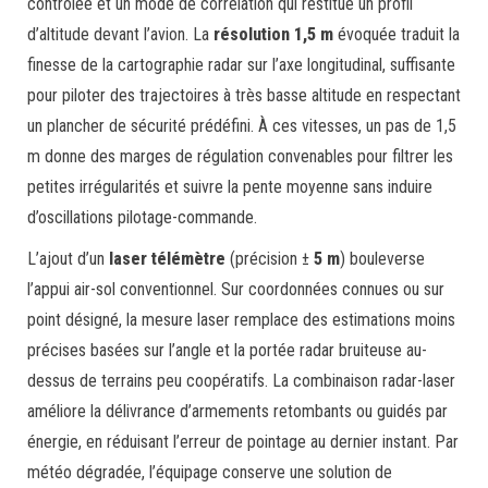
contrôlée et un mode de corrélation qui restitue un profil
d’altitude devant l’avion. La
résolution 1,5 m
évoquée traduit la
finesse de la cartographie radar sur l’axe longitudinal, suffisante
pour piloter des trajectoires à très basse altitude en respectant
un plancher de sécurité prédéfini. À ces vitesses, un pas de 1,5
m donne des marges de régulation convenables pour filtrer les
petites irrégularités et suivre la pente moyenne sans induire
d’oscillations pilotage-commande.
L’ajout d’un
laser télémètre
(précision ±
5 m
) bouleverse
l’appui air-sol conventionnel. Sur coordonnées connues ou sur
point désigné, la mesure laser remplace des estimations moins
précises basées sur l’angle et la portée radar bruiteuse au-
dessus de terrains peu coopératifs. La combinaison radar-laser
améliore la délivrance d’armements retombants ou guidés par
énergie, en réduisant l’erreur de pointage au dernier instant. Par
météo dégradée, l’équipage conserve une solution de