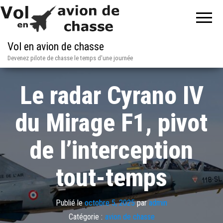
Vol en avion de chasse
Devenez pilote de chasse le temps d'une journée
Le radar Cyrano IV
du Mirage F1, pivot
de l’interception
tout-temps
Publié le
octobre 5, 2025
par
admin
Catégorie :
avion de chasse