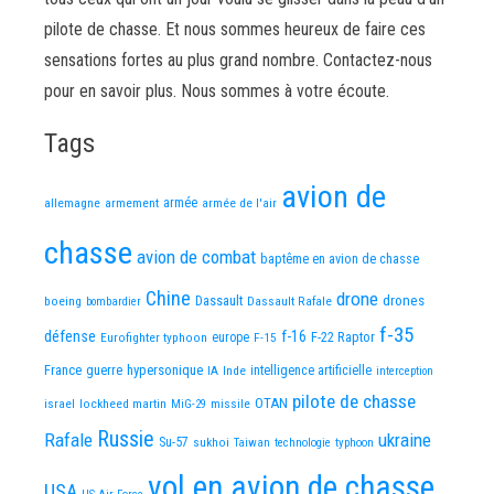
pilote de chasse. Et nous sommes heureux de faire ces
sensations fortes au plus grand nombre. Contactez-nous
pour en savoir plus. Nous sommes à votre écoute.
Tags
avion de
allemagne
armement
armée
armée de l'air
chasse
avion de combat
baptême en avion de chasse
Chine
drone
Dassault
drones
boeing
Dassault Rafale
bombardier
f-35
défense
f-16
F-22 Raptor
Eurofighter typhoon
europe
F-15
France
guerre
hypersonique
IA
Inde
intelligence artificielle
interception
pilote de chasse
OTAN
israel
lockheed martin
missile
MiG-29
Russie
Rafale
ukraine
Su-57
sukhoi
Taiwan
technologie
typhoon
vol en avion de chasse
USA