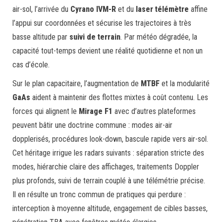
air-sol, l’arrivée du
Cyrano IVM-R
et du
laser télémètre
affine
l’appui sur coordonnées et sécurise les trajectoires à très
basse altitude par
suivi de terrain
. Par météo dégradée, la
capacité tout-temps devient une réalité quotidienne et non un
cas d’école.
Sur le plan capacitaire, l’augmentation de
MTBF
et la modularité
GaAs
aident à maintenir des flottes mixtes à coût contenu. Les
forces qui alignent le
Mirage F1
avec d’autres plateformes
peuvent bâtir une doctrine commune : modes air-air
dopplerisés, procédures look-down, bascule rapide vers air-sol.
Cet héritage irrigue les radars suivants : séparation stricte des
modes, hiérarchie claire des affichages, traitements Doppler
plus profonds, suivi de terrain couplé à une télémétrie précise.
Il en résulte un tronc commun de pratiques qui perdure :
interception à moyenne altitude, engagement de cibles basses,