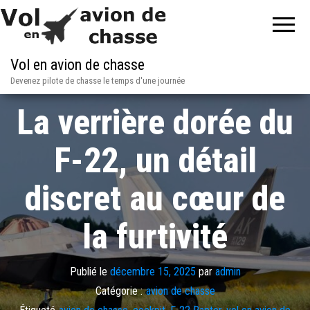
Vol en avion de chasse
Devenez pilote de chasse le temps d'une journée
La verrière dorée du
F-22, un détail
discret au cœur de
la furtivité
Publié le
décembre 15, 2025
par
admin
Catégorie :
avion de chasse
Étiqueté
avion de chasse
,
cockpit
,
F-22 Raptor
,
vol en avion de