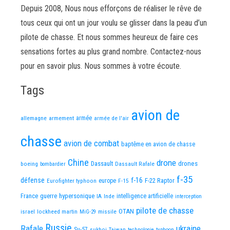
Depuis 2008, Nous nous efforçons de réaliser le rêve de
tous ceux qui ont un jour voulu se glisser dans la peau d’un
pilote de chasse. Et nous sommes heureux de faire ces
sensations fortes au plus grand nombre. Contactez-nous
pour en savoir plus. Nous sommes à votre écoute.
Tags
avion de
allemagne
armement
armée
armée de l'air
chasse
avion de combat
baptême en avion de chasse
Chine
drone
Dassault
drones
boeing
Dassault Rafale
bombardier
f-35
défense
f-16
F-22 Raptor
Eurofighter typhoon
europe
F-15
France
guerre
hypersonique
IA
Inde
intelligence artificielle
interception
pilote de chasse
OTAN
israel
lockheed martin
missile
MiG-29
Russie
Rafale
ukraine
Su-57
sukhoi
Taiwan
technologie
typhoon