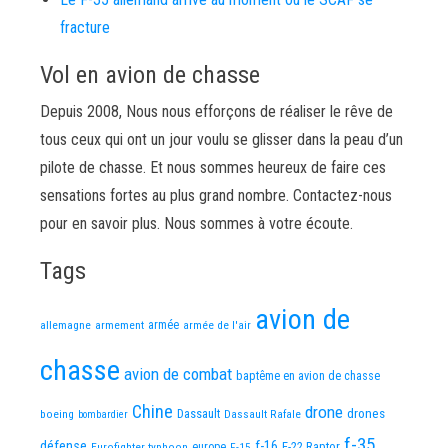
fracture
Vol en avion de chasse
Depuis 2008, Nous nous efforçons de réaliser le rêve de
tous ceux qui ont un jour voulu se glisser dans la peau d’un
pilote de chasse. Et nous sommes heureux de faire ces
sensations fortes au plus grand nombre. Contactez-nous
pour en savoir plus. Nous sommes à votre écoute.
Tags
avion de
allemagne
armement
armée
armée de l'air
chasse
avion de combat
baptême en avion de chasse
Chine
drone
Dassault
drones
boeing
Dassault Rafale
bombardier
f-35
défense
f-16
F-22 Raptor
Eurofighter typhoon
europe
F-15