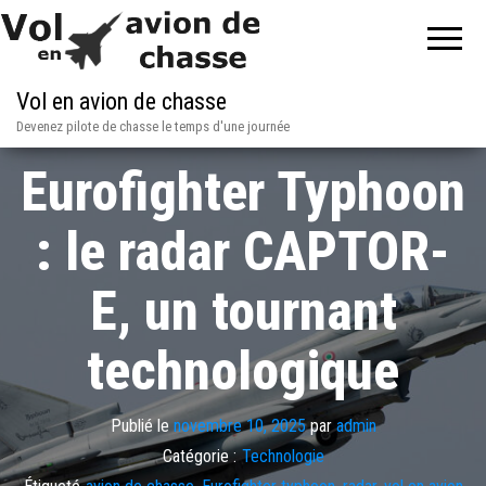
Vol en avion de chasse
Devenez pilote de chasse le temps d'une journée
Eurofighter Typhoon
: le radar CAPTOR-
E, un tournant
technologique
Publié le
novembre 10, 2025
par
admin
Catégorie :
Technologie
Étiqueté
avion de chasse
,
Eurofighter typhoon
,
radar
,
vol en avion