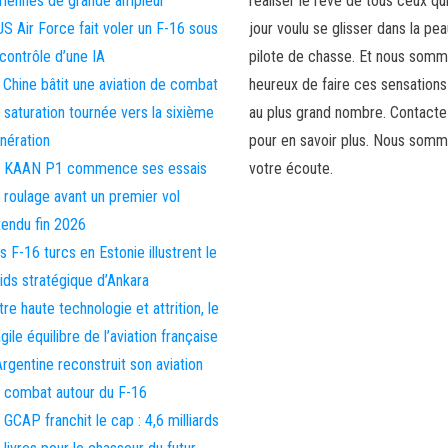
riennes de grande ampleur
réaliser le rêve de tous ceux qu
US Air Force fait voler un F-16 sous
jour voulu se glisser dans la pea
 contrôle d’une IA
pilote de chasse. Et nous som
 Chine bâtit une aviation de combat
heureux de faire ces sensations
 saturation tournée vers la sixième
au plus grand nombre. Contact
nération
pour en savoir plus. Nous somm
 KAAN P1 commence ses essais
votre écoute.
 roulage avant un premier vol
tendu fin 2026
s F-16 turcs en Estonie illustrent le
ids stratégique d’Ankara
tre haute technologie et attrition, le
agile équilibre de l’aviation française
Argentine reconstruit son aviation
 combat autour du F-16
 GCAP franchit le cap : 4,6 milliards