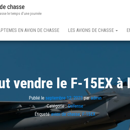
 de chasse
asse le temps d'une journée
APTEMES EN AVION DE CHASSE
LES AVIONS DE CHASSE
E
ut vendre le F-15EX à 
Publié le
septembre 12, 2023
par
admin
Catégorie :
Défense
Étiqueté
avion de chasse
,
F-15EX