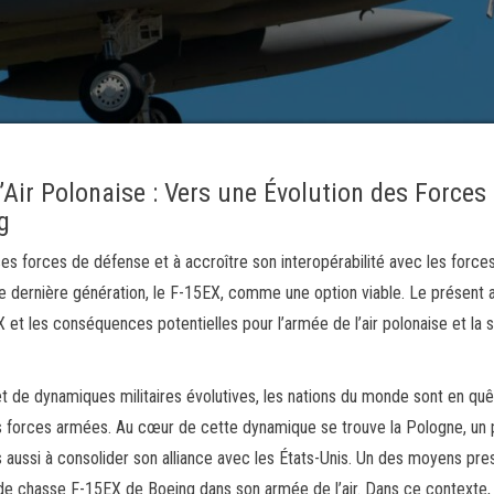
Air Polonaise : Vers une Évolution des Forces
g
s forces de défense et à accroître son interopérabilité avec les force
dernière génération, le F-15EX, comme une option viable. Le présent a
X et les conséquences potentielles pour l’armée de l’air polonaise et la 
t de dynamiques militaires évolutives, les nations du monde sont en qu
s forces armées. Au cœur de cette dynamique se trouve la Pologne, un 
ussi à consolider son alliance avec les États-Unis. Un des moyens pre
on de chasse F-15EX de Boeing dans son armée de l’air. Dans ce contexte,