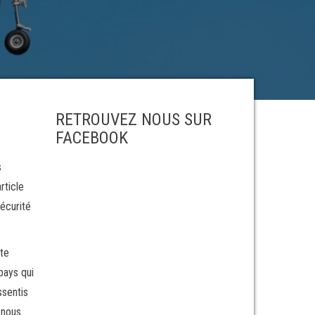
RETROUVEZ NOUS SUR
FACEBOOK
s
rticle
sécurité
ête
pays qui
ssentis
 nous