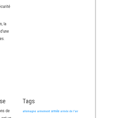
écurité
, la
 d’une
es.
sse
Tags
ons de
allemagne
armement
armée
armée de l'air