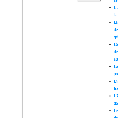
aé
L’
le
La
de
gé
Le
de
at
Le
po
En
fr
L’
de
Le