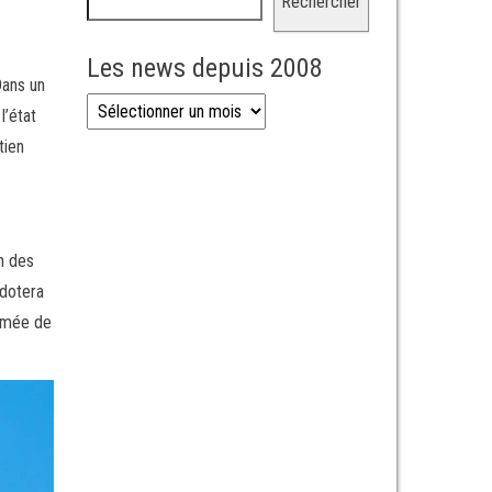
Rechercher
Les news depuis 2008
Dans un
Les news depuis 2008
l’état
tien
n des
 dotera
armée de