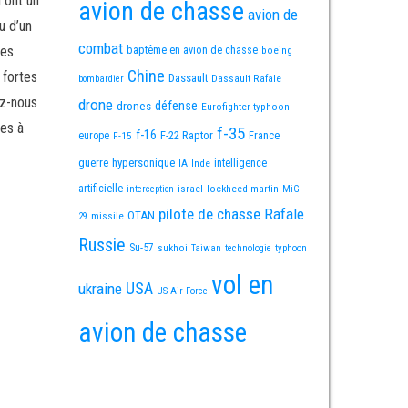
i ont un
avion de chasse
avion de
u d’un
combat
mes
baptême en avion de chasse
boeing
Chine
 fortes
Dassault
Dassault Rafale
bombardier
ez-nous
drone
défense
drones
Eurofighter typhoon
es à
f-35
f-16
F-22 Raptor
France
europe
F-15
guerre
hypersonique
IA
Inde
intelligence
artificielle
israel
lockheed martin
interception
MiG-
pilote de chasse
Rafale
OTAN
missile
29
Russie
Su-57
sukhoi
Taiwan
technologie
typhoon
vol en
USA
ukraine
US Air Force
avion de chasse