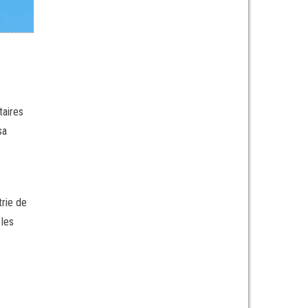
taires
sa
trie de
 les