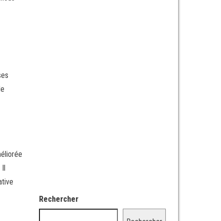
ses
de
méliorée
Il
ative
Rechercher