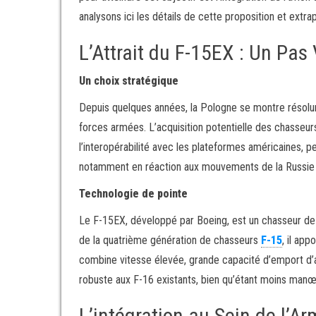
analysons ici les détails de cette proposition et extrap
L’Attrait du F-15EX : Un Pas
Un choix stratégique
Depuis quelques années, la Pologne se montre résolum
forces armées. L’acquisition potentielle des chasseu
l’interopérabilité avec les plateformes américaines, pe
notamment en réaction aux mouvements de la Russie d
Technologie de pointe
Le F-15EX, développé par Boeing, est un chasseur de d
de la quatrième génération de chasseurs
F-15
, il ap
combine vitesse élevée, grande capacité d’emport d’ar
robuste aux F-16 existants, bien qu’étant moins manœ
L’intégration au Sein de l’Ar