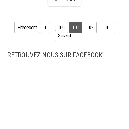
Pagination des publications
Précédent
1
…
100
101
102
…
105
Suivant
RETROUVEZ NOUS SUR FACEBOOK