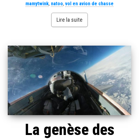
mamytwink
,
natoo
,
vol en avion de chasse
Lire la suite
La genèse des