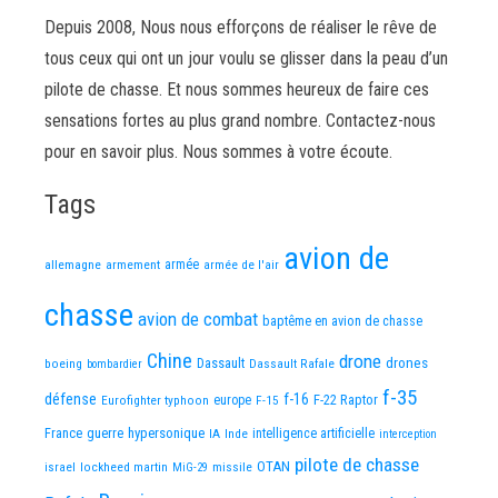
Depuis 2008, Nous nous efforçons de réaliser le rêve de
tous ceux qui ont un jour voulu se glisser dans la peau d’un
pilote de chasse. Et nous sommes heureux de faire ces
sensations fortes au plus grand nombre. Contactez-nous
pour en savoir plus. Nous sommes à votre écoute.
Tags
avion de
allemagne
armement
armée
armée de l'air
chasse
avion de combat
baptême en avion de chasse
Chine
drone
Dassault
drones
boeing
Dassault Rafale
bombardier
f-35
défense
f-16
F-22 Raptor
Eurofighter typhoon
europe
F-15
France
guerre
hypersonique
IA
Inde
intelligence artificielle
interception
pilote de chasse
OTAN
israel
lockheed martin
missile
MiG-29