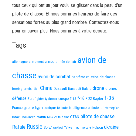
tous ceux qui ont un jour voulu se glisser dans la peau d’un
pilote de chasse. Et nous sommes heureux de faire ces
sensations fortes au plus grand nombre. Contactez-nous
pour en savoir plus. Nous sommes à votre écoute.
Tags
avion de
allemagne
armement
armée
armée de l'air
chasse
avion de combat
baptême en avion de chasse
Chine
drone
Dassault
drones
boeing
Dassault Rafale
bombardier
f-35
défense
f-16
F-22 Raptor
Eurofighter typhoon
europe
F-15
France
guerre
hypersonique
IA
Inde
intelligence artificielle
interception
pilote de chasse
OTAN
israel
lockheed martin
missile
MiG-29
Russie
Rafale
ukraine
Su-57
sukhoi
Taiwan
technologie
typhoon